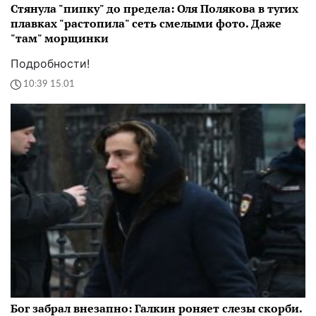
Стянула "пипку" до предела: Оля Полякова в тугих
плавках "растопила" сеть смелыми фото. Даже
"там" морщинки
Подробности!
10:39 15.01
Бог забрал внезапно: Галкин роняет слезы скорби.