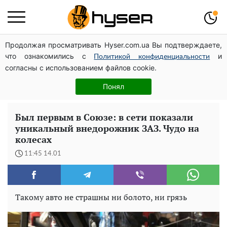
Продолжая просматривать Hyser.com.ua Вы подтверждаете,
Дроны с наценкой: Александр Конотопский вывел
что ознакомились с
и
миллионы оборонного бюджета через фиктивную
Политикой конфиденциальности
согласны с использованием файлов cookie.
фирму в Эстонии
Голая Елена Тополя в интересных позах заставила
Понял
отвисать челюсти: слив видео – было только началом
Был первым в Союзе: в сети показали
уникальный внедорожник ЗАЗ. Чудо на
колесах
11:45 14.01
Такому авто не страшны ни болото, ни грязь