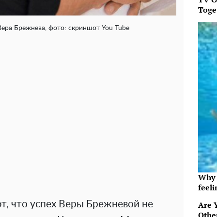
Toget
ера Брежнева, фото: скриншот You Tube
Why t
feeli
т, что успех Веры Брежневой не
Are 
Othe