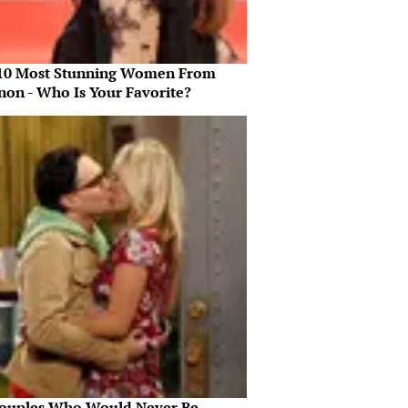
10 Most Stunning Women From
non - Who Is Your Favorite?
ouples Who Would Never Be