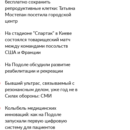
бесплатно сохранить
репродуктивные клетки: Татьяна
Мостепан посетила городской
центр
На стадионе "Спартак" в Киеве
5
состоялся товарищеский матч
между командами посольств
США и Франции
На Подоле обсудили развитие
5
реабилитации и рекреации
Бывший ультрас, связываемый с
0
резонансным делом, уже год не в
Силах обороны: СМИ
Колыбель медицинских
0
инноваций: как на Подоле
запускали первую цифровую
систему для пациентов