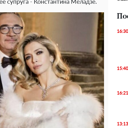
 ее супруга - Константина Меладзе.
По
16:3
15:4
16:2
13:1