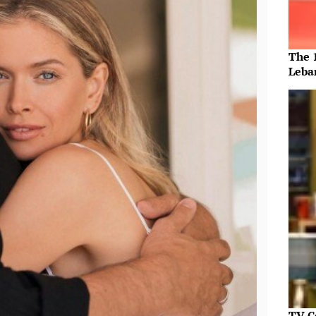
The 
Leba
TV C