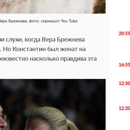
ера Брежнева, фото: скриншот You Tube
20:5
и слухи, когда Вера Брежнева
. Но Константин был женат на
неизвестно насколько правдива эта
16:5
12:5
12:2