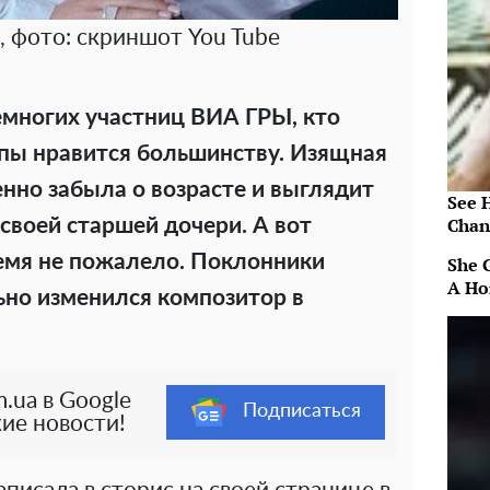
, фото: скриншот You Tube
емногих участниц ВИА ГРЫ, кто
ппы нравится большинству. Изящная
нно забыла о возрасте и выглядит
See 
Chan
 своей старшей дочери. А вот
емя не пожалело. Поклонники
She 
A Ho
ьно изменился композитор в
.ua в Google
Подписаться
ие новости!