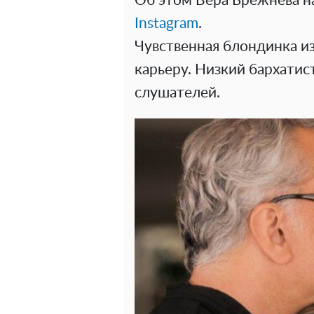
Об этом Вера Брежнева на
Instagram
.
Чувственная блондинка и
карьеру. Низкий бархати
слушателей.