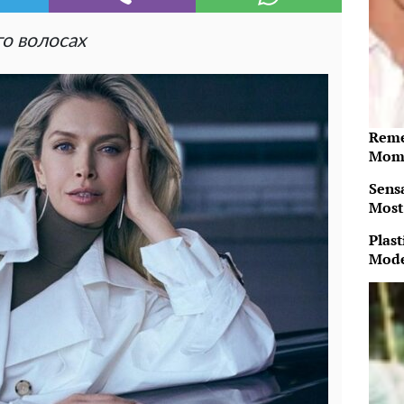
го волосах
Reme
Mome
Sens
Most
Plast
Mode