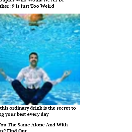
her: 9 Is Just Too Weird
his ordinary drink is the secret to
ng your best every day
You The Same Alone And With
rs? Find Out