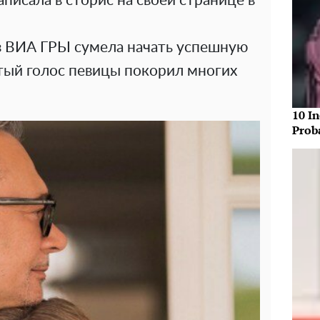
писала в сторис на своей странице в
з ВИА ГРЫ сумела начать успешную
стый голос певицы покорил многих
10 In
Prob