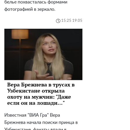
белье похвасталась формами
фотографией в зеркало.
15:25 19.05
Вера Брежнева в трусах в
Узбекистане открыла
охоту на мужчин: "Даже
если он на лошади…"
Известная "ВИА Гра" Вера
Брежнева начала поиски принца в
Узбекистане, фанаты впали в