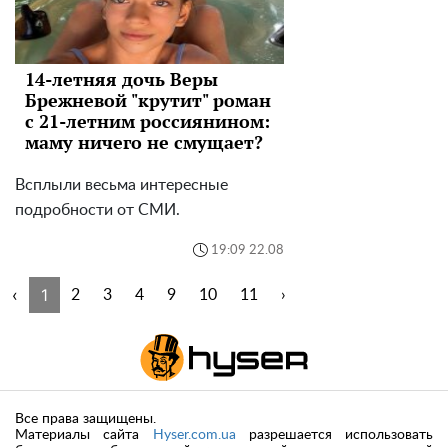
14-летняя дочь Веры
Брежневой "крутит" роман
с 21-летним россиянином:
маму ничего не смущает?
Всплыли весьма интересные
подробности от СМИ.
19:09 22.08
‹
1
2
3
4
9
10
11
›
Все права защищены.
Материалы сайта
Hyser.com.ua
разрешается использовать