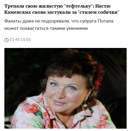
Трепала свою жилистую "тефтельку": Настю
Каменских снова застукали за "стилем собачки"
Фанаты даже не подозревали, что супруга Потапа
может похвастаться такими умениями
11:45 15.01