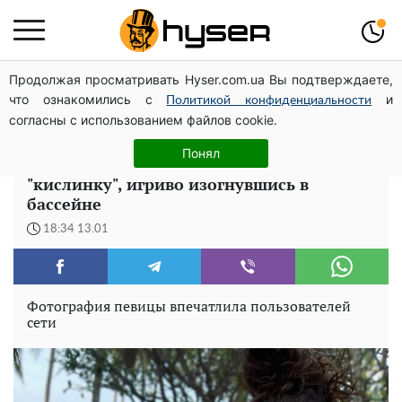
Продолжая просматривать Hyser.com.ua Вы подтверждаете,
Елена Тополя слив видео – это далеко не все:
что ознакомились с
и
фронтмен "Антитела" Тарас Тополя стал следующим
Политикой конфиденциальности
согласны с использованием файлов cookie.
У вас "звездулька" под плавками
Понял
светится: Настя Каменских показала
"кислинку", игриво изогнувшись в
бассейне
18:34 13.01
Фотография певицы впечатлила пользователей
сети