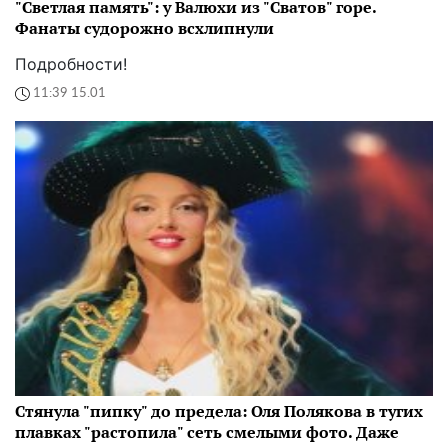
"Светлая память": у Валюхи из "Сватов" горе.
Фанаты судорожно всхлипнули
Подробности!
11:39 15.01
Стянула "пипку" до предела: Оля Полякова в тугих
плавках "растопила" сеть смелыми фото. Даже