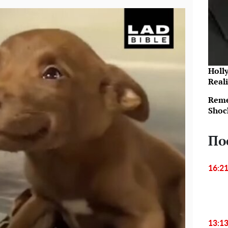
Holl
Reali
Reme
Shoc
По
16:2
13:1