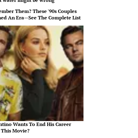
t water might be wrong
mber Them? These '90s Couples
ned An Era—See The Complete List
ntino Wants To End His Career
 This Movie?