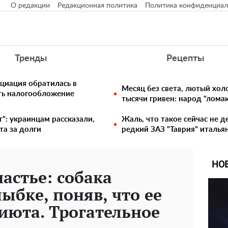
О редакции
Редакционная политика
Политика конфиденциал
Тренды
Рецепты
циация обратилась в
Месяц без света, лютый хо
ть налогообложение
тысячи гривен: народ "лома
т": украинцам рассказали,
Жаль, что такое сейчас не д
та за долги
редкий ЗАЗ "Таврия" италья
НО
астье: собака
ыбке, поняв, что ее
июта. Трогательное