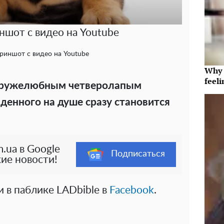
шот с видео на Youtube
риншот с видео на Youtube
Why t
feeli
 дружелюбным четверолапым
денного на душе сразу становится
.ua в Google
Подписаться
ие новости!
 в паблике LADbible в
Facebook
.