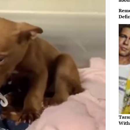
abou
Reme
Defi
Tara
With