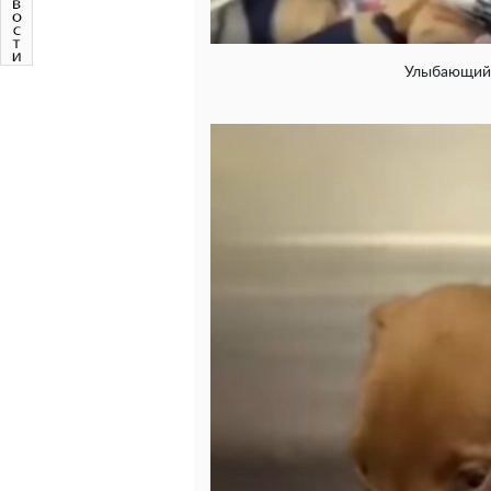
Улыбающийс