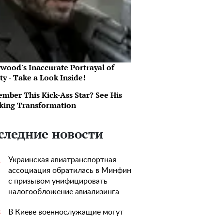
ywood's Inaccurate Portrayal of
ty - Take a Look Inside!
mber This Kick-Ass Star? See His
king Transformation
следние новости
Украинская авиатранспортная
1
ассоциация обратилась в Минфин
с призывом унифицировать
налогообложение авиализинга
В Киеве военнослужащие могут
3