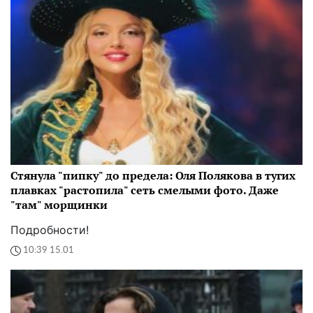
Стянула "пипку" до предела: Оля Полякова в тугих
плавках "растопила" сеть смелыми фото. Даже
"там" морщинки
Подробности!
10:39 15.01