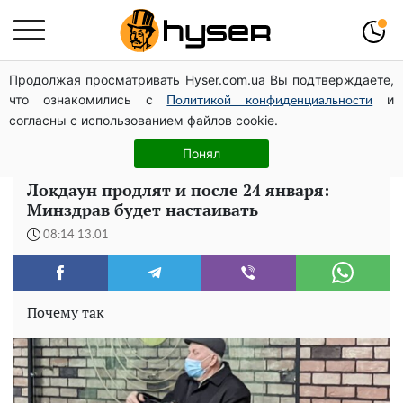
Продолжая просматривать Hyser.com.ua Вы подтверждаете,
Елена Тополя слив видео – это далеко не все:
что ознакомились с
и
фронтмен "Антитела" Тарас Тополя стал следующим
Политикой конфиденциальности
согласны с использованием файлов cookie.
Полностью голая Анна Тринчер блеснула
"прелестями": таких размеров вы еще не видели
Понял
Локдаун продлят и после 24 января:
Минздрав будет настаивать
08:14 13.01
Почему так