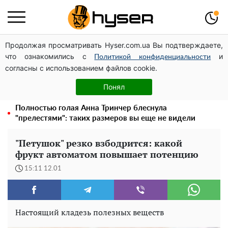
Продолжая просматривать Hyser.com.ua Вы подтверждаете,
Может ли Почтовая площадь стать главной точкой
что ознакомились с
и
входа в исторический Киев
Политикой конфиденциальности
согласны с использованием файлов cookie.
Дроны с наценкой: Александр Конотопский вывел
миллионы оборонного бюджета через фиктивную
Понял
фирму в Эстонии
Полностью голая Анна Тринчер блеснула
"прелестями": таких размеров вы еще не видели
"Петушок" резко взбодрится: какой
фрукт автоматом повышает потенцию
15:11 12.01
Настоящий кладезь полезных веществ