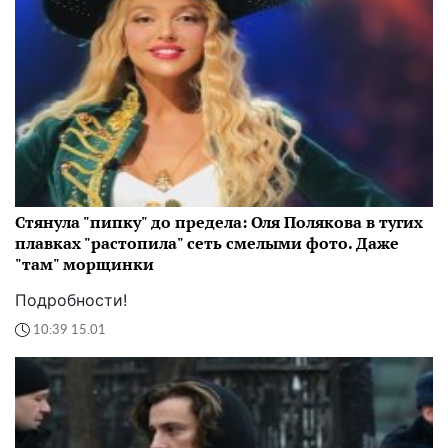
Стянула "пипку" до предела: Оля Полякова в тугих
плавках "растопила" сеть смелыми фото. Даже
"там" морщинки
Подробности!
10:39 15.01