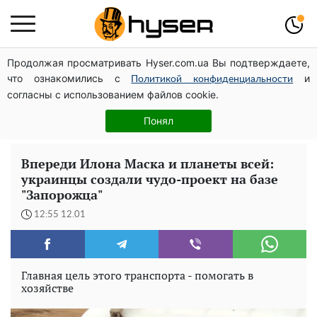
Продолжая просматривать Hyser.com.ua Вы подтверждаете,
Павел Прудников и его удивительная карьера от
что ознакомились с
и
актера в российском театре до номинанта в
Политикой конфиденциальности
согласны с использованием файлов cookie.
руководители Федерации профсоюзов
Елена Тополя слив видео – это далеко не все:
Понял
фронтмен "Антитела" Тарас Тополя стал следующим
Впереди Илона Маска и планеты всей:
украинцы создали чудо-проект на базе
"Запорожца"
12:55 12.01
Главная цель этого транспорта - помогать в
хозяйстве