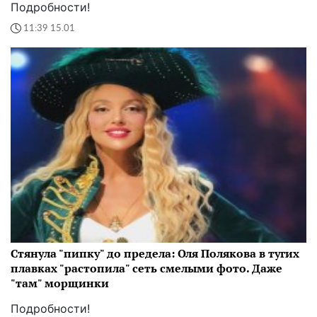
Подробности!
11:39 15.01
Стянула "пипку" до предела: Оля Полякова в тугих
плавках "растопила" сеть смелыми фото. Даже
"там" морщинки
Подробности!