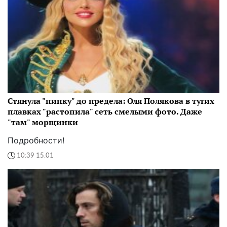
Стянула "пипку" до предела: Оля Полякова в тугих
плавках "растопила" сеть смелыми фото. Даже
"там" морщинки
Подробности!
10:39 15.01