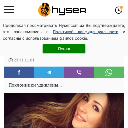
Продолжая просматривать Hyser.com.ua Вы подтверждаете,
Полностью голая Анна Тринчер блеснула
что ознакомились с
и
"прелестями": таких размеров вы еще не видели
Политикой конфиденциальности
согласны с использованием файлов cookie.
«Связь оборвалась»: дочь Заворотнюк
Понял
рассказала, почему не общается с семьей
23:31 11.01
Поклонники удивлены...