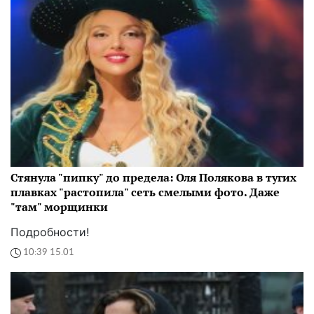
Стянула "пипку" до предела: Оля Полякова в тугих
плавках "растопила" сеть смелыми фото. Даже
"там" морщинки
Подробности!
10:39 15.01