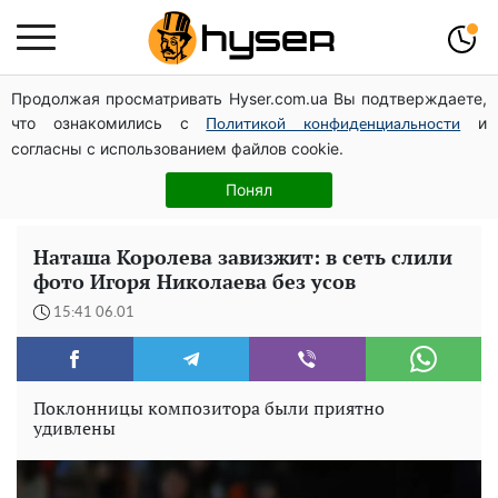
Продолжая просматривать Hyser.com.ua Вы подтверждаете,
Дроны с наценкой: Александр Конотопский вывел
что ознакомились с
и
миллионы оборонного бюджета через фиктивную
Политикой конфиденциальности
согласны с использованием файлов cookie.
фирму в Эстонии
Елена Тополя слив видео – это далеко не все:
Понял
фронтмен "Антитела" Тарас Тополя стал следующим
Наташа Королева завизжит: в сеть слили
фото Игоря Николаева без усов
15:41 06.01
Поклонницы композитора были приятно
удивлены