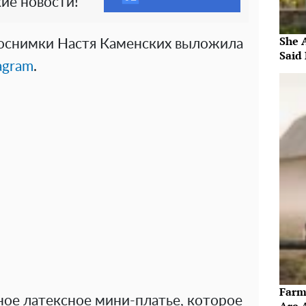
ие новости!
She 
оснимки Настя Каменских выложила
Said 
agram
.
Farm
ное латексное мини-платье, которое