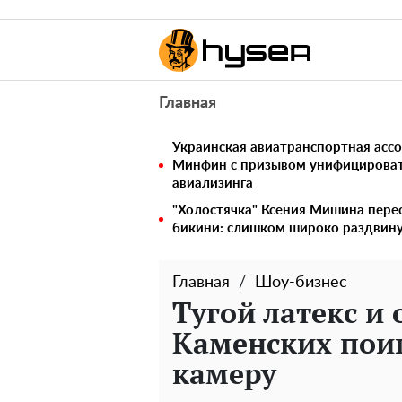
Главная
Украинская авиатранспортная ассо
Минфин с призывом унифицирова
авиализинга
"Холостячка" Ксения Мишина перес
бикини: слишком широко раздвин
Главная
Шоу-бизнес
Тугой латекс и
Каменских пои
камеру