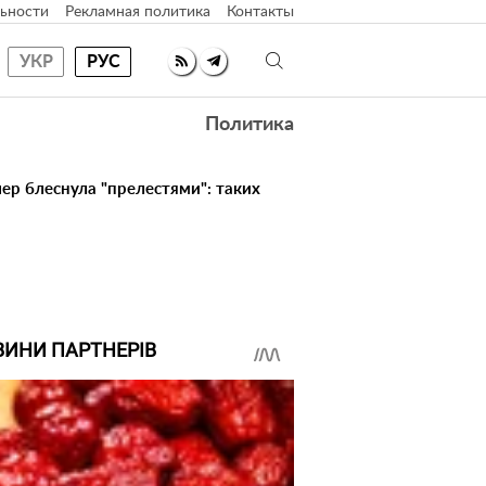
ьности
Рекламная политика
Контакты
УКР
РУС
Политика
ер блеснула "прелестями": таких
ВИНИ ПАРТНЕРІВ