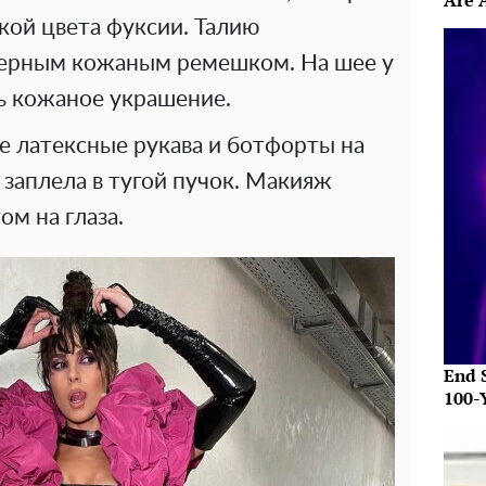
Are 
кой цвета фуксии. Талию
черным кожаным ремешком. На шее у
ь кожаное украшение.
 латексные рукава и ботфорты на
 заплела в тугой пучок. Макияж
ом на глаза.
End S
100-