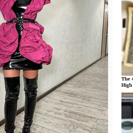
The #
High