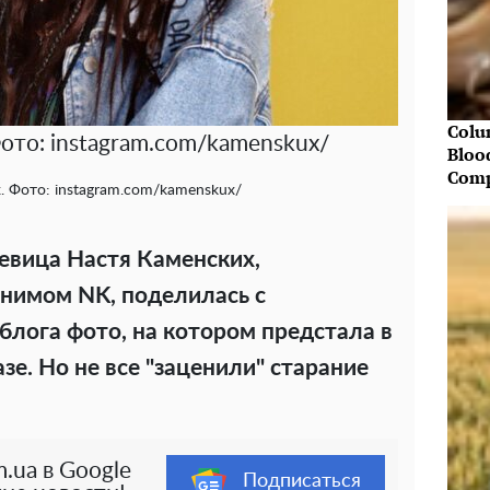
Colu
ото: instagram.com/kamenskux/
Bloo
Comp
. Фото: instagram.com/kamenskux/
евица Настя Каменских,
нимом NK, поделилась с
блога фото, на котором предстала в
е. Но не все "заценили" старание
.ua в Google
Подписаться