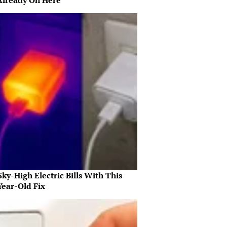
Already On Here
ky-High Electric Bills With This
Year-Old Fix