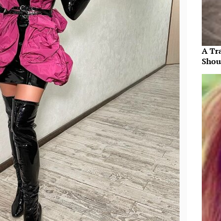
A Tr
Shou