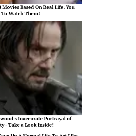
8 Movies Based On Real Life. You
 To Watch Them!
ywood's Inaccurate Portrayal of
ty - Take a Look Inside!
Gave Up A Normal Life To Act Like