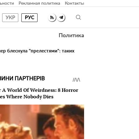
ьности
Рекламная политика
Контакты
УКР
РУС
Политика
ер блеснула "прелестями": таких
ВИНИ ПАРТНЕРІВ
r A World Of Weirdness: 8 Horror
es Where Nobody Dies