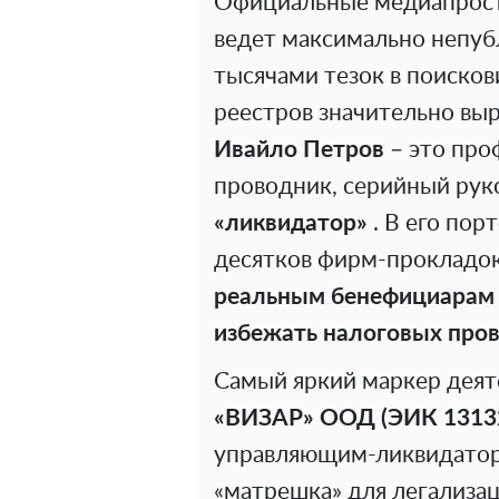
Официальные медиапростр
ведет максимально непубл
тысячами тезок в поисков
реестров значительно выр
Ивайло Петров
– это про
проводник, серийный руко
«ликвидатор»
. В его пор
десятков фирм-прокладо
реальным бенефициарам с
избежать налоговых пров
Самый яркий маркер деят
«ВИЗАР» ООД (ЭИК 1313
управляющим-ликвидаторо
«матрешка» для легализац