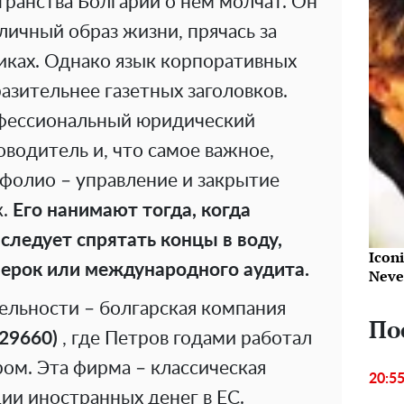
анства Болгарии о нем молчат. Он
ичный образ жизни, прячась за
иках. Однако язык корпоративных
азительнее газетных заголовков.
фессиональный юридический
водитель и, что самое важное,
тфолио – управление и закрытие
к.
Его нанимают тогда,
когда
ледует спрятать концы в воду,
Iconi
ерок или международного аудита.
Neve
ельности – болгарская компания
По
29660)
, где Петров годами работал
м. Эта фирма – классическая
20:5
ии иностранных денег в ЕС.