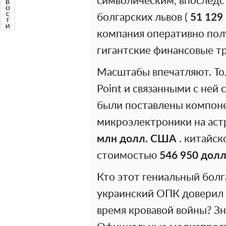
символическим, впоследст
болгарских львов (
51 129
компания оперативно пол
гигантские финансовые т
Масштабы впечатляют. Тол
Point и связанными с не
были поставлены компоне
микроэлектроники на ас
млн долл. США
. китайск
стоимостью
546 950 дол
Кто этот гениальный бол
украинский ОПК доверил с
время кровавой войны? Зн