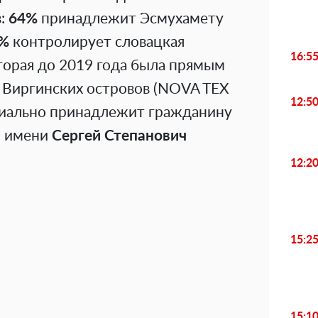
в:
64%
принадлежит Эсмухамету
%
контролирует словацкая
16:5
рая до 2019 года была прямым
 Виргинских островов (NOVA TEX
12:5
ально принадлежит гражданину
о имени
Сергей Степанович
12:2
15:2
15:1