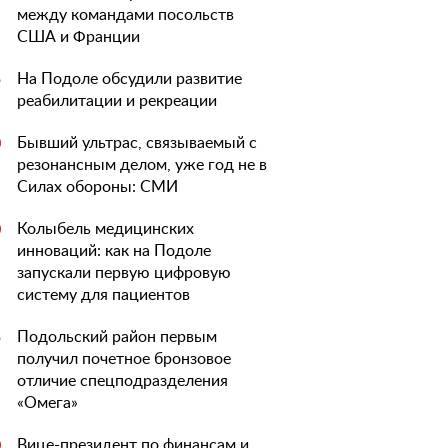
между командами посольств
США и Франции
На Подоле обсудили развитие
5
реабилитации и рекреации
Бывший ультрас, связываемый с
0
резонансным делом, уже год не в
Силах обороны: СМИ
Колыбель медицинских
0
инноваций: как на Подоле
запускали первую цифровую
систему для пациентов
Подольский район первым
5
получил почетное бронзовое
отличие спецподразделения
«Омега»
Вице-президент по финансам и
0