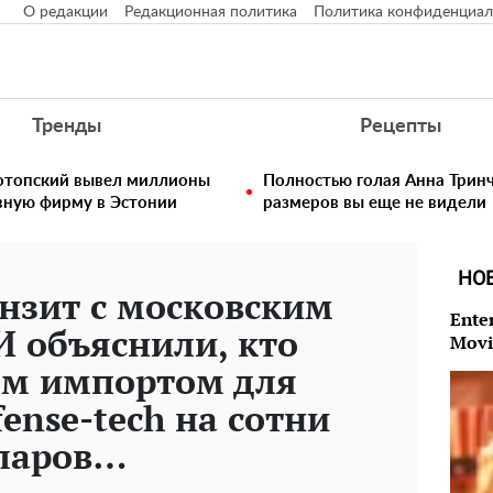
О редакции
Редакционная политика
Политика конфиденциал
Тренды
Рецепты
нотопский вывел миллионы
Полностью голая Анна Тринч
вную фирму в Эстонии
размеров вы еще не видели
НО
нзит с московским
Ente
 объяснили, кто
Movi
ым импортом для
ense-tech на сотни
ларов…