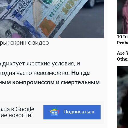
10 In
Prob
ры: скрин с видео
Are 
Othe
а диктует жесткие условия, и
егодня часто невозможно.
Но где
ным компромиссом и смертельным
.ua в Google
Подписаться
ие новости!