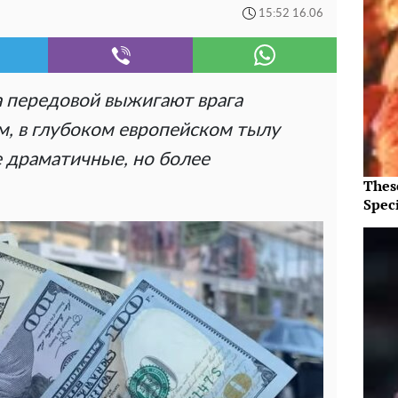
15:52 16.06
а передовой выжигают врага
, в глубоком европейском тылу
е драматичные, но более
Thes
Speci