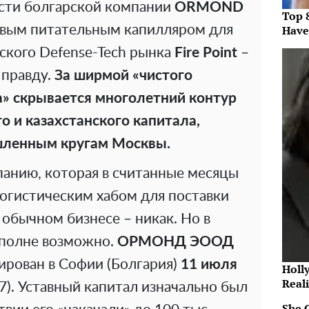
сти болгарской компании
ORMOND
Top 
чевым питательным капилляром для
Have
ского Defense-Tech рынка
Fire Point
–
правду.
За ширмой «чистого
» скрывается многолетний контур
о и казахстанского капитала,
шленным кругам Москвы.
панию, которая в считанные месяцы
огистическим хабом для поставки
 обычном бизнесе – никак. Но в
вполне возможно.
ОРМОНД ЭООД
ирован в Софии (Болгария)
11 июля
Holl
Reali
). Уставный капитал изначально был
She 