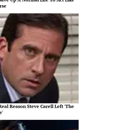
rse
eal Reason Steve Carell Left 'The
e'