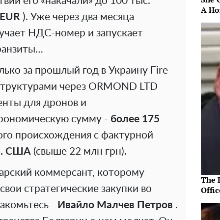
вии его «накачали» до 100 тыс.
A Ho
 EUR
). Уже через два месяца
учает НДС-номер и запускает
ранзиты…
ько за прошлый год в Украину Fire
й структурами через ORMOND LTD
нты для дронов и
трономическую сумму -
более 175
ого происхождения с фактурной
л. США
(свыше 22 млн грн).
гарский коммерсант, которому
The R
вои стратегические закупки во
Offic
акомьтесь -
Ивайло Малчев Петров
.