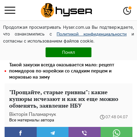
Продолжая просматривать Hyser.com.ua Вы подтверждаете,
Посол ОБСЕ во второй раз посетил место российского
что ознакомились с
и
удара по жилому дому на Подоле
Политикой конфиденциальности
согласны с использованием файлов cookie.
Весь секрет в одной таблетке аспирина: рецепт
хрустящей и сочной капусты на зиму. Даже пяти банок
Понял
вам будет мало
Такой закуски всегда оказывается мало: рецепт
помидоров по-корейски со сладким перцем и
морковью на зиму
"Прощайте, старые гривны": какие
купюры исчезают и как их еще можно
обменять, заявление НБУ
Вікторія Паламарчук
07:48 04.07
Все материалы автора