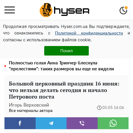
Продолжая просматривать Hyser.com.ua Вы подтверждаете,
Павел Прудников и его удивительная карьера от
что ознакомились с
и
актера в российском театре до номинанта в
Политикой конфиденциальности
согласны с использованием файлов cookie.
руководители Федерации профсоюзов
Елена Тополя слив видео – это далеко не все:
Понял
фронтмен "Антитела" Тарас Тополя стал следующим
Полностью голая Анна Тринчер блеснула
"прелестями": таких размеров вы еще не видели
Большой церковный праздник 16 июня:
что нельзя делать сегодня и начало
Петрового поста
Игорь Верховский
05:05 16.06
Все материалы автора