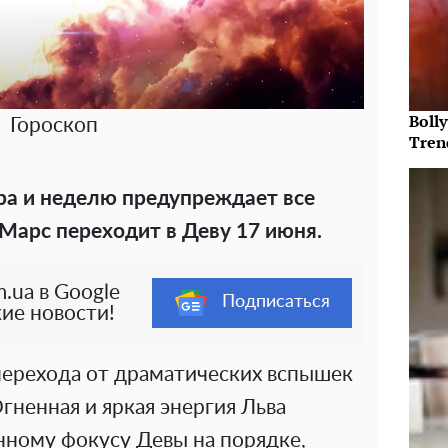
Bolly
Гороскоп
Tren
тра и неделю предупреждает все
 Марс переходит в Деву 17 июня.
.ua в Google
Подписаться
ие новости!
 перехода от драматических вспышек
гненная и яркая энергия Льва
нному фокусу Девы на порядке,