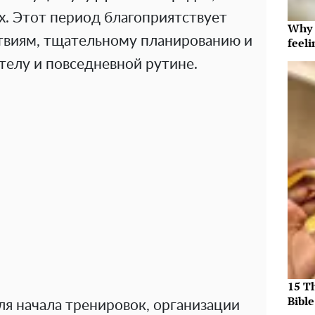
х. Этот период благоприятствует
Why t
твиям, тщательному планированию и
feeli
телу и повседневной рутине.
15 T
Bible
я начала тренировок, организации