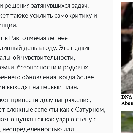
и решения затянувшихся задач.
ет также усилить самокритику и
енции.
 в Рак, отмечая летнее
инный день в году. Этот сдвиг
альной чувствительности,
емьи, безопасности и родовых
еннего обновления, когда более
ии выходят на первый план.
DNA 
жет принести дозу напряжения,
Abou
ет сложные аспекты как с Сатурном,
жет ощущаться как удар о стену с
 неопределенностью или