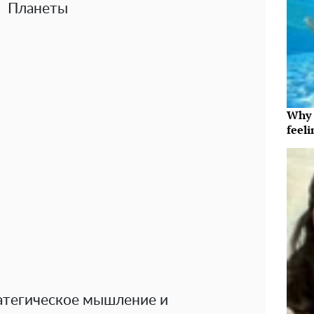
Планеты
Why t
feeli
атегическое мышление и