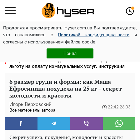
Продолжая просматривать Hyser.com.ua Вы подтверждаете,
Голая Елена Тополя в интересных позах заставила
что ознакомились с
и
отвисать челюсти: слив видео – было только началом
Политикой конфиденциальности
согласны с использованием файлов cookie.
Полностью голая Анна Тринчер блеснула
"прелестями": таких размеров вы еще не видели
Понял
Как участник боевых действий может оформить
льготу на оплату коммунальных услуг: инструкция
6 размер груди и формы: как Маша
Ефросинина похудела на 25 кг – секрет
молодости и красоты
Игорь Верховский
22:42 26.03
Все материалы автора
Секрет успеха, похудения, молодости и красоты