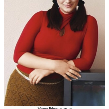
Маша Ефросинина