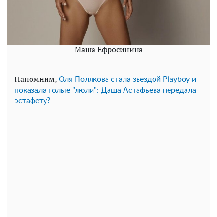
Маша Ефросинина
Напомним,
Оля Полякова стала звездой Playboy и
показала голые "люли": Даша Астафьева передала
эстафету?