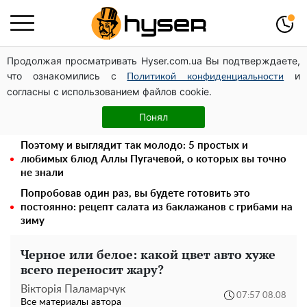
Продолжая просматривать Hyser.com.ua Вы подтверждаете,
Дроны с наценкой: Александр Конотопский вывел
что ознакомились с
и
миллионы оборонного бюджета через фиктивную
Политикой конфиденциальности
согласны с использованием файлов cookie.
фирму в Эстонии
Как участник боевых действий может оформить
Понял
льготу на оплату коммунальных услуг: инструкция
Поэтому и выглядит так молодо: 5 простых и
любимых блюд Аллы Пугачевой, о которых вы точно
не знали
Попробовав один раз, вы будете готовить это
постоянно: рецепт салата из баклажанов с грибами на
зиму
Черное или белое: какой цвет авто хуже
всего переносит жару?
Вікторія Паламарчук
07:57 08.08
Все материалы автора