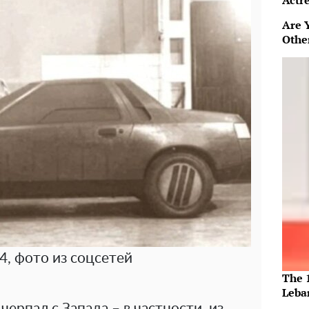
Actre
Are 
Othe
4, фото из соцсетей
The 
Leba
ерпал с Запада – в частности, из