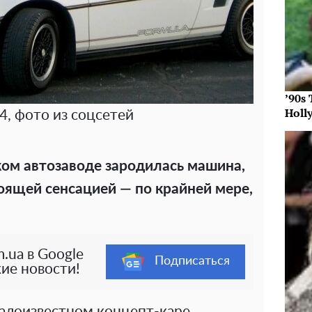
’90s
Holl
4, фото из соцсетей
ком автозаводе зародилась машина,
тоящей сенсацией — по крайней мере,
.ua в Google
Подписаться
ие новости!
малоизвестном концепт-каре,