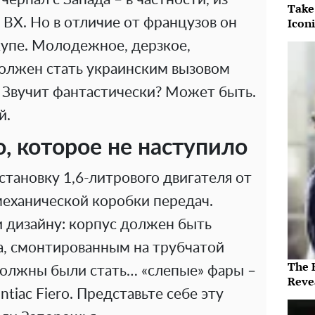
Take
Icon
 BX. Но в отличие от французов он
купе. Молодежное, дерзкое,
олжен стать украинским вызовом
. Звучит фантастически? Может быть.
й.
, которое не наступило
тановку 1,6-литрового двигателя от
механической коробки передач.
 дизайну: корпус должен быть
а, смонтированным на трубчатой
The 
должны были стать… «слепые» фары –
Reve
ntiac Fiero. Представьте себе эту