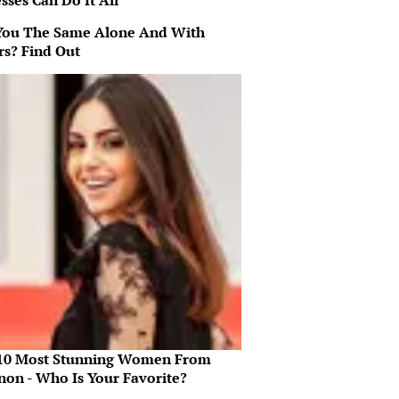
sses Can Do It All
You The Same Alone And With
rs? Find Out
10 Most Stunning Women From
non - Who Is Your Favorite?