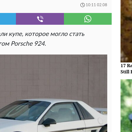
10:11 02.08
ли купе, которое могло стать
ом Porsche 924.
17 R
Still 