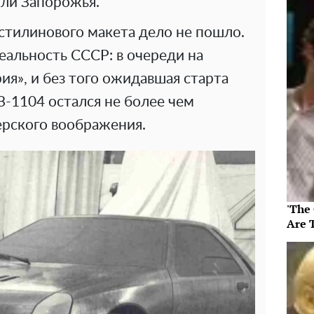
или Запорожья.
стилинового макета дело не пошло.
еальность СССР: в очереди на
ия», и без того ожидавшая старта
З-1104 остался не более чем
рского воображения.
'The
Are 