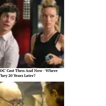
 OC' Cast Then And Now - Where
They 20 Years Later?