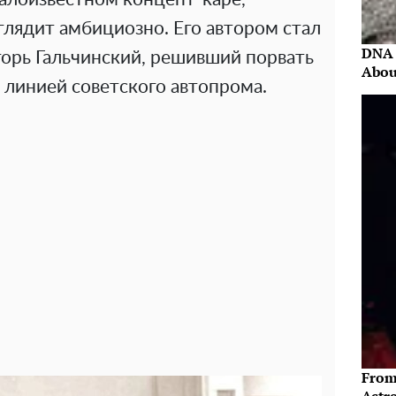
глядит амбициозно. Его автором стал
DNA 
горь Гальчинский, решивший порвать
Abou
 линией советского автопрома.
From