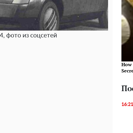
4, фото из соцсетей
How 
Secr
По
16:2