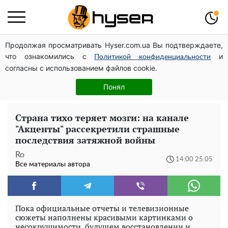
Продолжая просматривать Hyser.com.ua Вы подтверждаете,
Украинская авиатранспортная ассоциация обратилась
что ознакомились с
и
в Минфин с призывом унифицировать
Политикой конфиденциальности
согласны с использованием файлов cookie.
налогообложение авиализинга
Полностью голая Анна Тринчер блеснула
Понял
"прелестями": таких размеров вы еще не видели
Страна тихо теряет мозги: на канале
"Акценты" рассекретили страшные
последствия затяжной войны
Ro
14:00 25.05
Все материалы автора
Пока официальные отчеты и телевизионные
сюжеты наполнены красивыми картинками о
несокрушимости, будущем восстановлении и