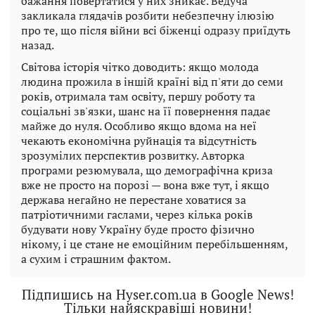
бажання повертатися у них зникає. Ведуча
закликала глядачів розбити небезпечну ілюзію
про те, що після війни всі біженці одразу приїдуть
назад.
Світова історія чітко доводить: якщо молода
людина прожила в іншій країні від п'яти до семи
років, отримала там освіту, першу роботу та
соціальні зв'язки, шанс на її повернення падає
майже до нуля. Особливо якщо вдома на неї
чекають економічна руйнація та відсутність
зрозумілих перспектив розвитку. Авторка
програми резюмувала, що демографічна криза
вже не просто на порозі — вона вже тут, і якщо
держава негайно не перестане ховатися за
патріотичними гаслами, через кілька років
будувати нову Україну буде просто фізично
нікому, і це стане не емоційним перебільшенням,
а сухим і страшним фактом.
Підпишись на Hyser.com.ua в Google News!
Тільки найяскравіші новини!