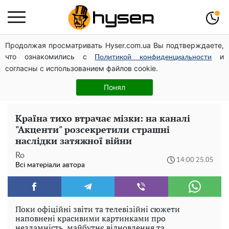
Продолжая просматривать Hyser.com.ua Вы подтверждаете,
Дрони із націнкою: Олександр Конотопський вивів
что ознакомились с
и
мільйони оборонного бюджету через фіктивну фірму в
Политикой конфиденциальности
согласны с использованием файлов cookie.
Естонії
Жаль, що таке зараз не роблять для села: як виглядав
Понял
рідкісний ЗАЗ "Таврія" італійської збірки
Країна тихо втрачає мізки: на каналі
"Акценти" розсекретили страшні
наслідки затяжної війни
Ro
14:00 25.05
Всі матеріали автора
Поки офіційні звіти та телевізійні сюжети
наповнені красивими картинками про
незламність, майбутнє відновлення та