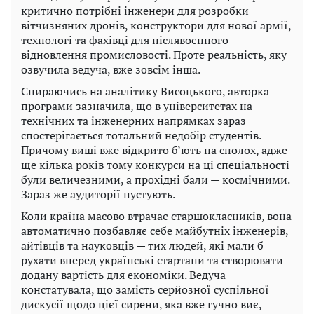
критично потрібні інженери для розробки
вітчизняних дронів, конструктори для нової армії,
технологі та фахівці для післявоєнного
відновлення промисловості. Проте реальність, яку
озвучила ведуча, вже зовсім інша.
Спираючись на аналітику Висоцького, авторка
програми зазначила, що в університетах на
технічних та інженерних напрямках зараз
спостерігається тотальний недобір студентів.
Причому виші вже відкрито б’ють на сполох, адже
ще кілька років тому конкурси на ці спеціальності
були величезними, а прохідні бали — космічними.
Зараз же аудиторії пустують.
Коли країна масово втрачає старшокласників, вона
автоматично позбавляє себе майбутніх інженерів,
айтівців та науковців — тих людей, які мали б
рухати вперед українські стартапи та створювати
додану вартість для економіки. Ведуча
констатувала, що замість серйозної суспільної
дискусії щодо цієї сирени, яка вже гучно виє,