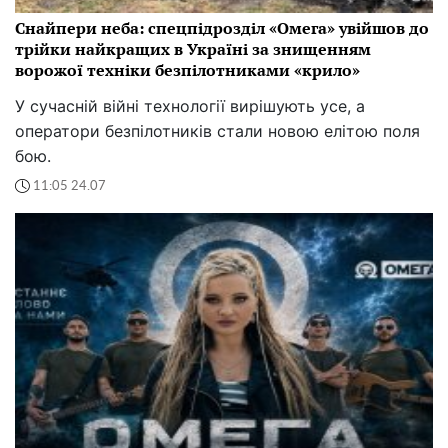
Снайпери неба: спецпідрозділ «Омега» увійшов до
трійки найкращих в Україні за знищенням
ворожої техніки безпілотниками «крило»
У сучасній війні технології вирішують усе, а
оператори безпілотників стали новою елітою поля
бою.
11:05 24.07