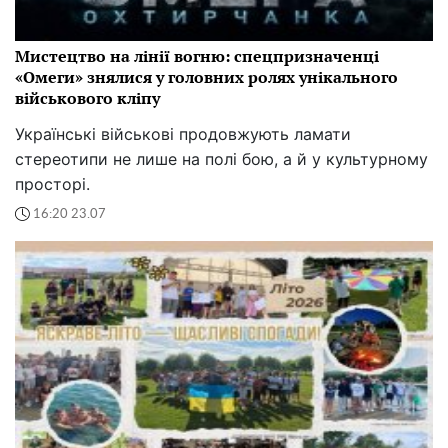
Мистецтво на лінії вогню: спецпризначенці
«Омеги» знялися у головних ролях унікального
військового кліпу
Українські військові продовжують ламати
стереотипи не лише на полі бою, а й у культурному
просторі.
16:20 23.07