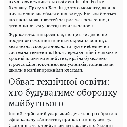
намагаючись вивезти своїх синів-підлітків у
Варшаву, Прагу чи Берлін до того моменту, як для
них настане вік обмеження виїзду. Батьки бояться,
що вікно можливостей закриється остаточно, і
діти опиняться у пастці невизначеності.
Журналістка підкреслила, що це вже давно не
поодинокі емоційні вчинки окремих родин, а
величезна, скоординована та дуже небезпечна
системна тенденція. Поки державні діячі малюють
красиві плани на майбутнє, країна буквально
втрачає ціле покоління випускників, залишаючи
школи з напівпорожніми класами.
Обвал технічної освіти:
хто будуватиме оборонку
майбутнього
Інший серйозний удар, який детально розібрали в
ефірі каналу «Акценти», припав на вищу освіту.
Сьогодні з усіх трибун звучать заяви, що Україні