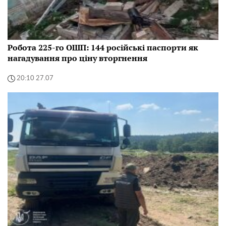
Робота 225-го ОШП: 144 російські паспорти як
нагадування про ціну вторгнення
20:10 27.07