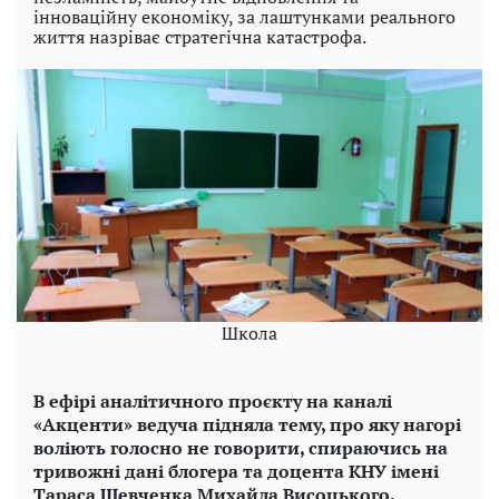
інноваційну економіку, за лаштунками реального
життя назріває стратегічна катастрофа.
Школа
В ефірі аналітичного проєкту на каналі
«Акценти» ведуча підняла тему, про яку нагорі
воліють голосно не говорити, спираючись на
тривожні дані блогера та доцента КНУ імені
Тараса Шевченка Михайла Висоцького.