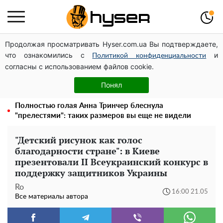
Продолжая просматривать Hyser.com.ua Вы подтверждаете,
Дроны с наценкой: Александр Конотопский вывел
что ознакомились с
и
миллионы оборонного бюджета через фиктивную
Политикой конфиденциальности
согласны с использованием файлов cookie.
фирму в Эстонии
Голая Елена Тополя в интересных позах заставила
Понял
отвисать челюсти: слив видео – было только началом
Полностью голая Анна Тринчер блеснула
"прелестями": таких размеров вы еще не видели
"Детский рисунок как голос
благодарности стране": в Киеве
презентовали ІІ Всеукраинский конкурс в
поддержку защитников Украины
Ro
16:00 21.05
Все материалы автора