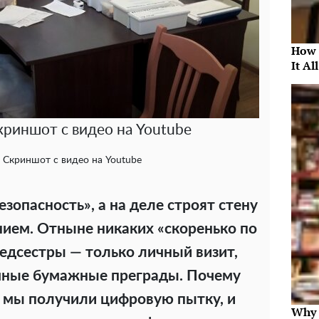
How 
It Al
криншот с видео на Youtube
 Скриншот с видео на Youtube
опасность», а на деле строят стену
ием. Отныне никаких «скоренько по
едсестры — только личный визит,
ечные бумажные преграды. Почему
 мы получили цифровую пытку, и
Why 