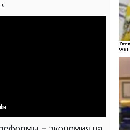
в.
Tara
With
реформы – экономия на