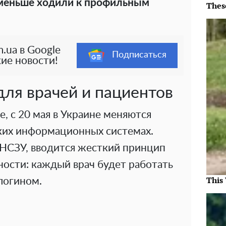
 меньше ходили к профильным
Thes
.ua в Google
Подписаться
ие новости!
ля врачей и пациентов
е, с 20 мая в Украине меняются
ких информационных системах.
 НСЗУ, вводится жесткий принцип
ности: каждый врач будет работать
This
логином.