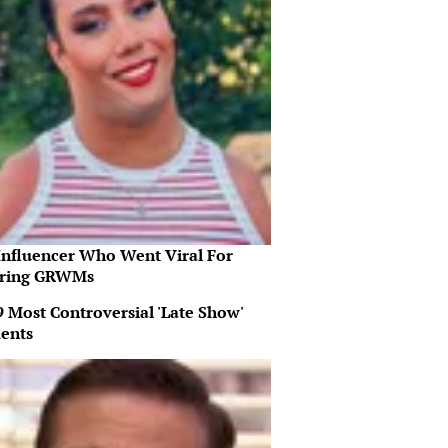
Influencer Who Went Viral For
iring GRWMs
9 Most Controversial 'Late Show'
ents