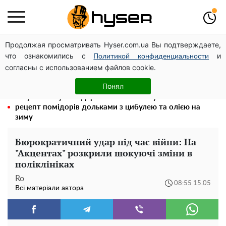
Продолжая просматривать Hyser.com.ua Вы подтверждаете,
Гола Олена Тополя у цікавих позах змусила відвисати
что ознакомились с
и
щелепи: злив відео – було лише початком
Политикой конфиденциальности
согласны с использованием файлов cookie.
Повністю гола Анна Трінчер блиснула "принадами":
таких розмірів ви ще не бачили
Понял
Таку смакоту ви відкриватимете банку за банкою:
рецепт помідорів дольками з цибулею та олією на
зиму
Бюрократичний удар під час війни: На
"Акцентах" розкрили шокуючі зміни в
поліклініках
Ro
08:55 15.05
Всі матеріали автора