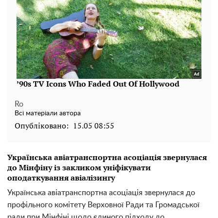
Ro
Всі матеріали автора
Опубліковано:
15.05 08:55
Українська авіатранспортна асоціація звернулася
до Мінфіну із закликом уніфікувати
оподаткування авіалізингу
Українська авіатранспортна асоціація звернулася до
профільного комітету Верховної Ради та Громадської
ради при Мінфіні щодо єдиного підходу до