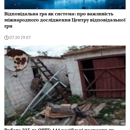
Відповідальна гра як система: про важливість
міжнародного дослідження Центру відповідальної
гри
07:20 29.07
Робота 225-го ОШП: 144 російські паспорти як