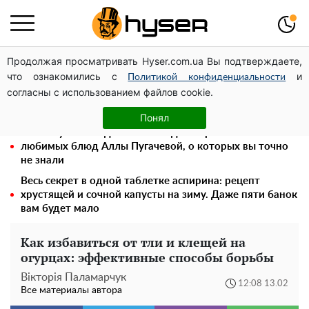
Продолжая просматривать Hyser.com.ua Вы подтверждаете,
Голая Елена Тополя в интересных позах заставила
что ознакомились с
и
отвисать челюсти: слив видео – было только началом
Политикой конфиденциальности
согласны с использованием файлов cookie.
Елена Тополя слив видео – это далеко не все:
фронтмен "Антитела" Тарас Тополя стал следующим
Понял
Поэтому и выглядит так молодо: 5 простых и
любимых блюд Аллы Пугачевой, о которых вы точно
не знали
Весь секрет в одной таблетке аспирина: рецепт
хрустящей и сочной капусты на зиму. Даже пяти банок
вам будет мало
Как избавиться от тли и клещей на
огурцах: эффективные способы борьбы
Вікторія Паламарчук
12:08 13.02
Все материалы автора