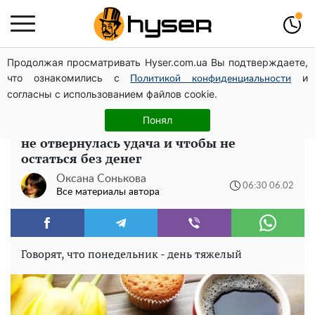
Продолжая просматривать Hyser.com.ua Вы подтверждаете,
Дроны с наценкой: Александр Конотопский вывел
что ознакомились с
и
миллионы оборонного бюджета через фиктивную
Политикой конфиденциальности
согласны с использованием файлов cookie.
фирму в Эстонии
Понял
Что нельзя делать в понедельник, чтобы
не отвернулась удача и чтобы не
остаться без денег
Оксана Сонькова
06:30 06.02
Все материалы автора
Говорят, что понедельник - день тяжелый