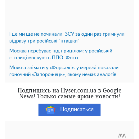
І це ми ще не починали: ЗСУ за один раз гримнули
відразу три російські "пташки"
Москва перебуває під прицілом: у російській
столиці маскують ППО. Фото
Можна знімати у «Форсажі»: у мережі показали
гоночний «Запорожець», якому немає аналогів
Подпишись на Hyser.com.ua в Google
News! Только самые яркие новости!
Подписаться