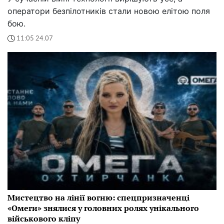
оператори безпілотників стали новою елітою поля
бою.
11:05 24.07
Мистецтво на лінії вогню: спецпризначенці
«Омеги» знялися у головних ролях унікального
військового кліпу