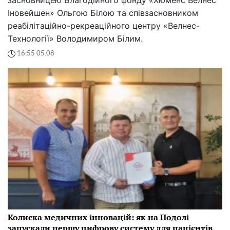
Іновейшен» Ольгою Білою та співзасновником
реабілітаційно-рекреаційного центру «Велнес-
Технології» Володимиром Білим.
16:55 05.08
Колиска медичних інновацій: як на Подолі
запускали першу цифрову систему для пацієнтів