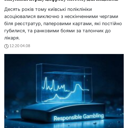
Десять років тому київські поліклініки
асоціювалися виключно з нескінченними чергами
біля реєстратур, паперовими картами, які постійно
губилися, та ранковими боями за талончик до
лікаря.
12:20 04.08