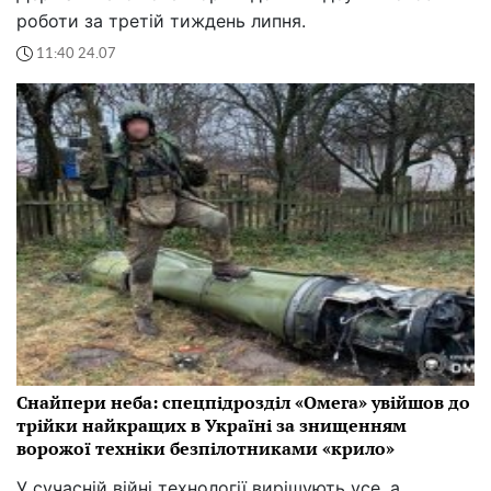
роботи за третій тиждень липня.
11:40 24.07
Снайпери неба: спецпідрозділ «Омега» увійшов до
трійки найкращих в Україні за знищенням
ворожої техніки безпілотниками «крило»
У сучасній війні технології вирішують усе, а