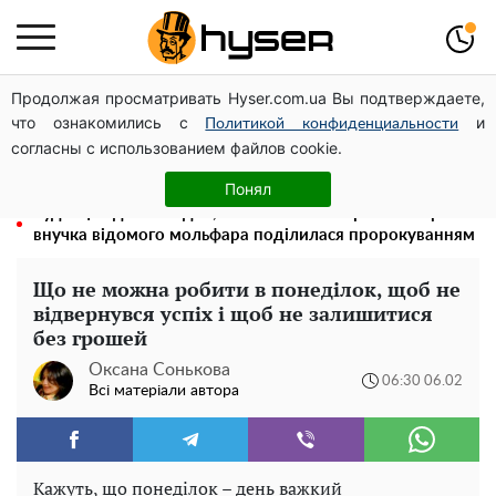
Продолжая просматривать Hyser.com.ua Вы подтверждаете,
Його доведеться просто вилити: скільки можна
что ознакомились с
и
зберігати бензин у пластиковій каністрі
Политикой конфиденциальности
согласны с использованием файлов cookie.
Тому й виглядає так молодо: 5 простих та улюблених
страв Алли Пугачової, про які ви достеменно не знали
Понял
Буде ще один Майдан, після якого повернеться Крим:
внучка відомого мольфара поділилася пророкуванням
Що не можна робити в понеділок, щоб не
відвернувся успіх і щоб не залишитися
без грошей
Оксана Сонькова
06:30 06.02
Всі матеріали автора
Кажуть, що понеділок – день важкий