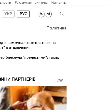
ьности
Рекламная политика
Контакты
УКР
РУС
Политика
лод и коммунальные платежи на
ют" в отключения
ер блеснула "прелестями": таких
ВИНИ ПАРТНЕРІВ