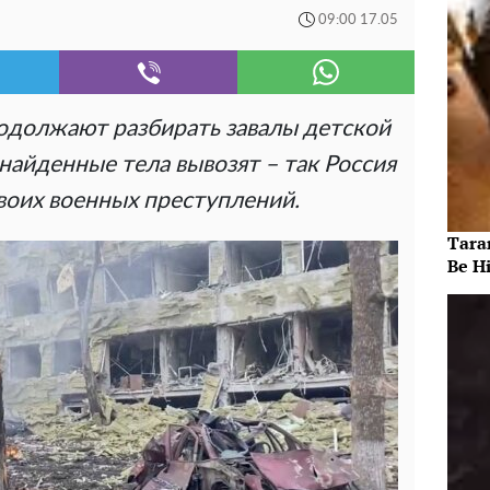
09:00 17.05
одолжают разбирать завалы детской
найденные тела вывозят – так Россия
воих военных преступлений.
Taran
Be Hi