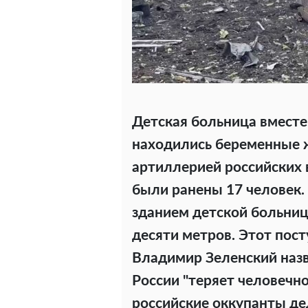
Детская больница вместе
находились беременные 
артиллерией российских в
были ранены 17 человек.
зданием детской больни
десяти метров. Этот пос
Владимир Зеленский назва
России "теряет человечно
российские оккупанты де