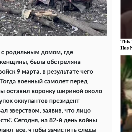
This
Has 
 с родильным домом, где
женщины, была обстреляна
ойск 9 марта, в результате чего
 Тогда военный самолет перед
цы оставил воронку шириной около
тупок оккупантов президент
л зверством, заявив, что лицо
сть". Сегодня, на 82-й день войны
лают все, чтобы зачистить следы