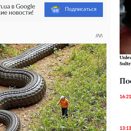
.ua в Google
Подписаться
ие новости!
Unle
Sultr
По
16:2
13:1