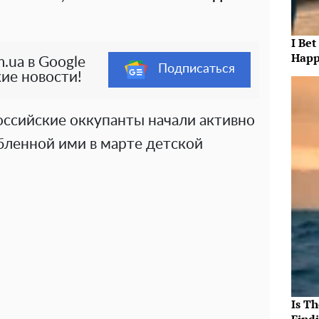
I Bet
Happ
.ua в Google
Подписаться
ие новости!
российские оккупанты начали активно
бленной ими в марте детской
Is T