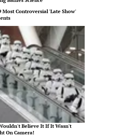
ng Baffles Science
9 Most Controversial 'Late Show'
ents
ouldn't Believe It If It Wasn't
ht On Camera!