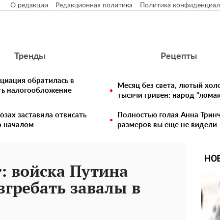
О редакции
Редакционная политика
Политика конфиденциал
Тренды
Рецепты
циация обратилась в
Месяц без света, лютый хо
ть налогообложение
тысячи гривен: народ "лома
озах заставила отвисать
Полностью голая Анна Тринч
о началом
размеров вы еще не видели
НО
т: войска Путина
згребать завалы в