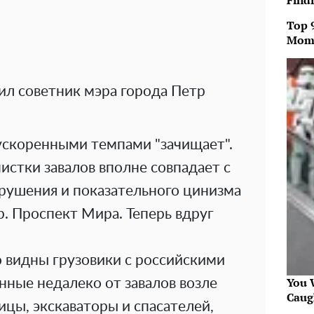
Findi
Top 
Mom
ил советник мэра города Петр
ускоренными темпами "зачищает".
чистки завалов вполне совпадает с
рушения и показательного цинизма
. Проспект Мира. Теперь вдруг
 видны грузовики с российскими
You W
нные недалеко от завалов возле
Caug
ицы, экскаваторы и спасателей,