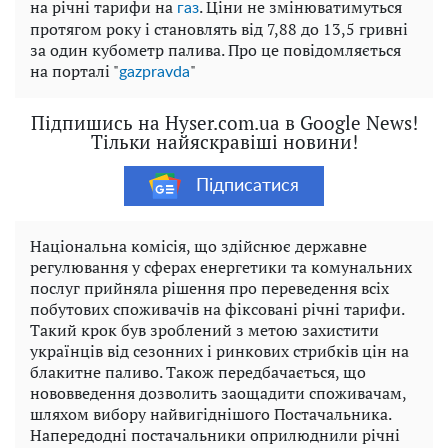
на річні тарифи на
. Ціни не змінюватимуться
газ
протягом року і становлять від 7,88 до 13,5 гривні
за один кубометр палива. Про це повідомляється
на порталі "
"
gazpravda
Підпишись на Hyser.com.ua в Google News!
Тільки найяскравіші новини!
Підписатися
Національна комісія, що здійснює державне
регулювання у сферах енергетики та комунальних
послуг прийняла рішення про переведення всіх
побутових споживачів на фіксовані річні тарифи.
Такий крок був зроблений з метою захистити
українців від сезонних і ринкових стрибків цін на
блакитне паливо. Також передбачається, що
нововведення дозволить заощадити споживачам,
шляхом вибору найвигіднішого Постачальника.
Напередодні постачальники оприлюднили річні