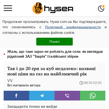
Продолжая просматривать Hyser.com.ua Вы подтверждаете,
Дрони із націнкою: Олександр Конотопський вивів
что ознакомились с
и
мільйони оборонного бюджету через фіктивну фірму в
Политикой конфиденциальности
согласны с использованием файлов cookie.
Естонії
Олена Тополя злив відео – це далеко не все: фронтмен
Понял
"Антитіла" Тарас Тополя став наступним
Жаль, що таке зараз не роблять для села: як виглядав
рідкісний ЗАЗ "Таврія" італійської збірки
Так і до 20 грн за куб недалеко: названі
нові ціни на газ на найближчий рік
VV
08:50 02.05
Всі матеріали автора
Заощадити точно не вийде