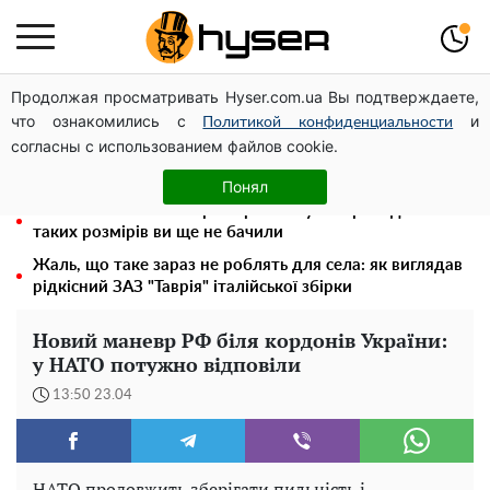
Продолжая просматривать Hyser.com.ua Вы подтверждаете,
Місяць без світла, лютий холод та комунальні платежі
что ознакомились с
и
на тисячі гривень: народ "ламають" у відключення
Политикой конфиденциальности
согласны с использованием файлов cookie.
Олена Тополя злив відео – це далеко не все: фронтмен
"Антитіла" Тарас Тополя став наступним
Понял
Повністю гола Анна Трінчер блиснула "принадами":
таких розмірів ви ще не бачили
Жаль, що таке зараз не роблять для села: як виглядав
рідкісний ЗАЗ "Таврія" італійської збірки
Новий маневр РФ біля кордонів України:
у НАТО потужно відповіли
13:50 23.04
НАТО продовжить зберігати пильність і