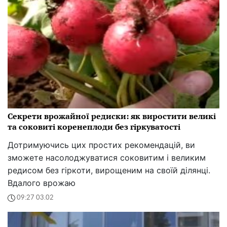
Секрети врожайної редиски: як виростити великі
та соковиті коренеплоди без гіркуватості
Дотримуючись цих простих рекомендацій, ви
зможете насолоджуватися соковитим і великим
редисом без гіркоти, вирощеним на своїй ділянці.
Вдалого врожаю
09:27 03.02