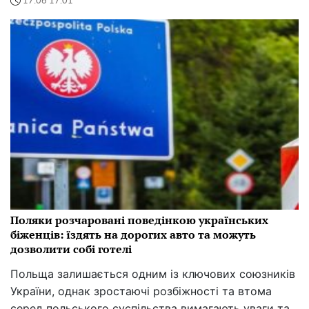
17:06 17.01
Поляки розчаровані поведінкою українських
біженців: їздять на дорогих авто та можуть
дозволити собі готелі
Польща залишається одним із ключових союзників
України, однак зростаючі розбіжності та втома
серед польського суспільства вимагають уваги та