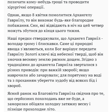
позичати кому-небудь гроші та проводити
хірургічні операції.
Однак, якщо 8 квітня помолитися Архангелу
Гавриїлу, то він виконає будь-яке благородне
побажання. Сни, які відвідають в ніч на цей четвер
можуть збутися до кінця цього тижня.
Наші предки стверджували, що Архангел Гавриїл -
володар грому і блискавки. Саме ці природні
явища з'являються, коли Бог вирішує передати
Гавриїлу Золоті ключі від небесної тверді, щоб він
змочив весняну землю рясним дощем. Згідно з
традиціями до архангела Гавриїла зверталися з
різних приводів: при важкій хворобі; якщо
наврочили або зачарували; для порятунку на воді
та з проханням уберегти худобу від всяких бід і
хвороб.
Ясний ранок на Благовіста Гавриїла свідчив про те,
що серйозних похолодань вже не буде, а
заморозки обіцяли холодну затяжну весну і
пізніше прохолодне літо.