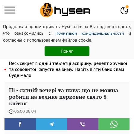
Продолжая просматривать Hyser.com.ua Вы подтверждаете,
Дрони із націнкою: Олександр Конотопський вивів
что ознакомились с
и
мільйони оборонного бюджету через фіктивну фірму в
Политикой конфиденциальности
согласны с использованием файлов cookie.
Естонії
Гола Олена Тополя у цікавих позах змусила відвисати
Понял
щелепи: злив відео – було лише початком
Весь секрет в одній таблетці аспірину: рецепт хрумкої
та соковитої капусти на зиму. Навіть п'яти банок вам
буде мало
Ні - ситній вечері та пиву: що не можна
робити на велике церковне свято 8
квітня
05:00 08.04