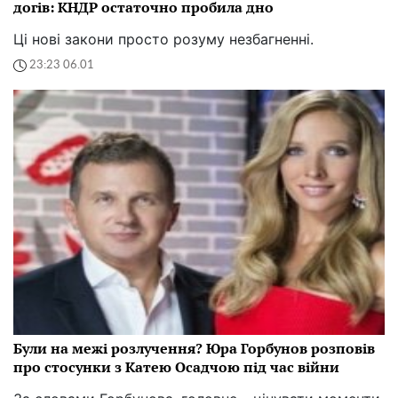
догів: КНДР остаточно пробила дно
Ці нові закони просто розуму незбагненні.
23:23 06.01
Були на межі розлучення? Юра Горбунов розповів
про стосунки з Катею Осадчою під час війни