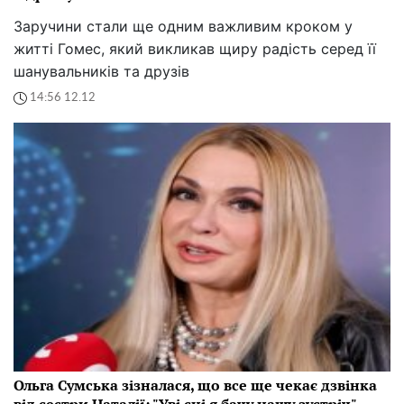
Заручини стали ще одним важливим кроком у
житті Гомес, який викликав щиру радість серед її
шанувальників та друзів
14:56 12.12
Ольга Сумська зізналася, що все ще чекає дзвінка
від сестри Наталії: "Уві сні я бачу нашу зустріч"