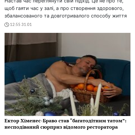
Настав час переглянути свій підхід. Це не про те,
щоб гаяти час у залі, а про створення здорового,
збалансованого та довготривалого способу життя
12:55 31.01
Ектор Хіменес-Браво став “багатодітним татом”:
несподіваний сюрприз відомого ресторатора