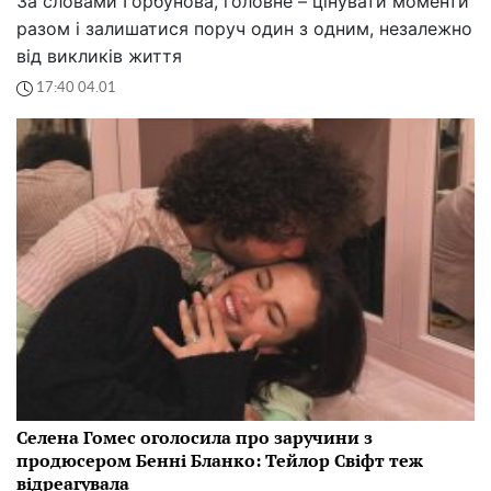
За словами Горбунова, головне – цінувати моменти
разом і залишатися поруч один з одним, незалежно
від викликів життя
17:40 04.01
Селена Гомес оголосила про заручини з
продюсером Бенні Бланко: Тейлор Свіфт теж
відреагувала