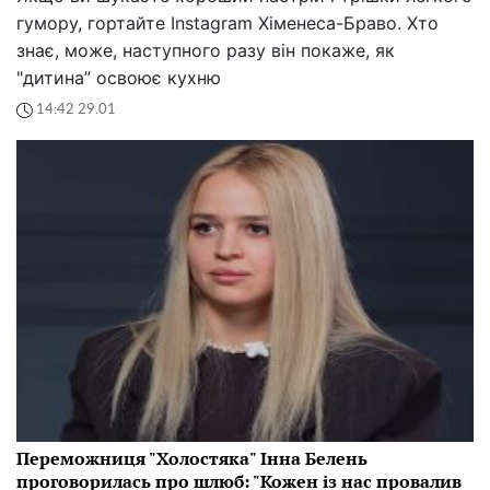
гумору, гортайте Instagram Хіменеса-Браво. Хто
знає, може, наступного разу він покаже, як
"дитина” освоює кухню
14:42 29.01
Переможниця "Холостяка" Інна Белень
проговорилась про шлюб: "Кожен із нас провалив