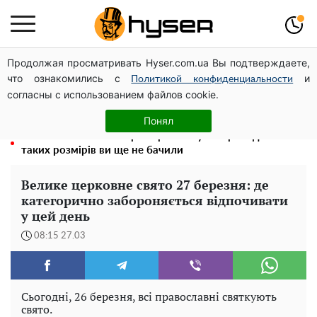
Продолжая просматривать Hyser.com.ua Вы подтверждаете,
Посол ОБСЄ вдруге відвідав місце російського удару
что ознакомились с
и
по житловому будинку на Подолі
Политикой конфиденциальности
согласны с использованием файлов cookie.
Олена Тополя злив відео – це далеко не все: фронтмен
"Антитіла" Тарас Тополя став наступним
Понял
Повністю гола Анна Трінчер блиснула "принадами":
таких розмірів ви ще не бачили
Велике церковне свято 27 березня: де
категорично забороняється відпочивати
у цей день
08:15 27.03
Сьогодні, 26 березня, всі православні святкують
свято.