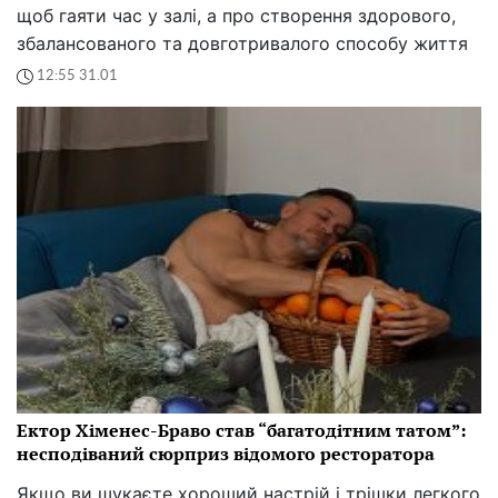
щоб гаяти час у залі, а про створення здорового,
збалансованого та довготривалого способу життя
12:55 31.01
Ектор Хіменес-Браво став “багатодітним татом”:
несподіваний сюрприз відомого ресторатора
Якщо ви шукаєте хороший настрій і трішки легкого