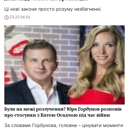
Ці нові закони просто розуму незбагненні.
23:23 06.01
Були на межі розлучення? Юра Горбунов розповів
про стосунки з Катею Осадчою під час війни
За словами Горбунова, головне – цінувати моменти