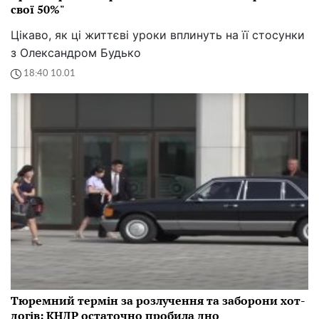
свої 50%"
Цікаво, як ці життєві уроки вплинуть на її стосунки
з Олександром Будько
18:40 10.01
Тюремний термін за розлучення та заборони хот-
догів: КНДР остаточно пробила дно