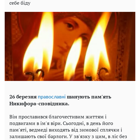
себе біду
26 березня
шанують пам'ять
православні
Никифора-сповідника.
Він прославився благочестивим життям і
подвигами в ім'я віри. Сьогодні, в день його
пам'яті, ведмеді виходять від зимової сплячки і
залишають свої барлоги. У зв'язку з цим, в ліс без