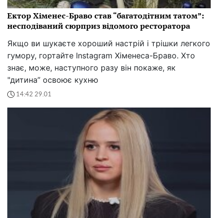
Ектор Хіменес-Браво став “багатодітним татом”:
несподіваний сюрприз відомого ресторатора
Якщо ви шукаєте хороший настрій і трішки легкого
гумору, гортайте Instagram Хіменеса-Браво. Хто
знає, може, наступного разу він покаже, як
"дитина” освоює кухню
14:42 29.01