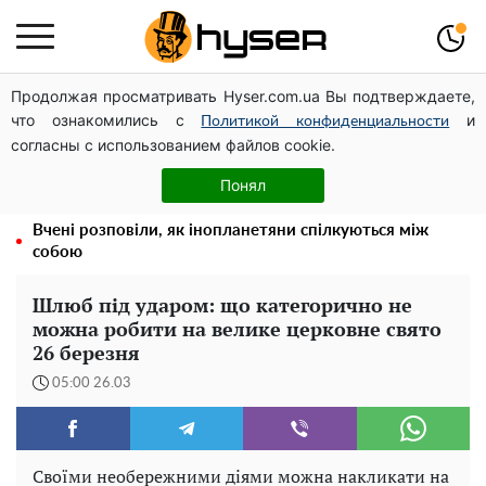
Продолжая просматривать Hyser.com.ua Вы подтверждаете,
Дрони із націнкою: Олександр Конотопський вивів
что ознакомились с
и
мільйони оборонного бюджету через фіктивну фірму в
Политикой конфиденциальности
согласны с использованием файлов cookie.
Естонії
Олена Тополя злив відео – це далеко не все: фронтмен
Понял
"Антитіла" Тарас Тополя став наступним
Вчені розповіли, як інопланетяни спілкуються між
собою
Шлюб під ударом: що категорично не
можна робити на велике церковне свято
26 березня
05:00 26.03
Своїми необережними діями можна накликати на