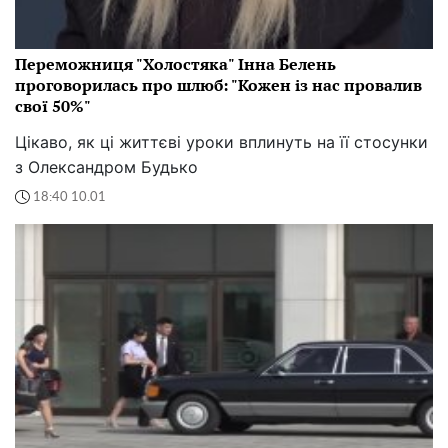
Переможниця "Холостяка" Інна Белень
проговорилась про шлюб: "Кожен із нас провалив
свої 50%"
Цікаво, як ці життєві уроки вплинуть на її стосунки
з Олександром Будько
18:40 10.01