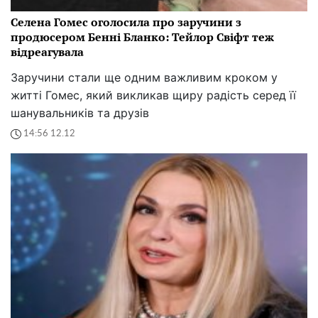
Селена Гомес оголосила про заручини з
продюсером Бенні Бланко: Тейлор Свіфт теж
відреагувала
Заручини стали ще одним важливим кроком у
житті Гомес, який викликав щиру радість серед її
шанувальників та друзів
14:56 12.12