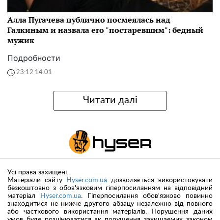
Алла Пугачева публично посмеялась над
Галкиным и назвала его "постаревшим": бедный
мужик
Подробности
23:12 14.01
Читати далі
Усі права захищені.
Матеріали сайту
Hyser.com.ua
дозволяється використовувати
безкоштовно з обов'язковим гіперпосиланням на відповідний
матеріал
Hyser.com.ua
. Гіперпосилання обов'язково повинно
знаходитися не нижче другого абзацу незалежно від повного
або часткового використання матеріалів. Порушення даних
умов буде розцінюватися як порушення захищаемих законом