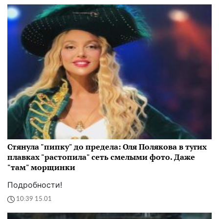
Стянула "пипку" до предела: Оля Полякова в тугих
плавках "растопила" сеть смелыми фото. Даже
"там" морщинки
Подробности!
10:39 15.01