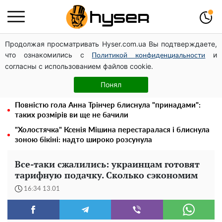
Продолжая просматривать Hyser.com.ua Вы подтверждаете,
Українська авіатранспортна асоціація звернулася до
что ознакомились с
и
Мінфіну із закликом уніфікувати оподаткування
Политикой конфиденциальности
согласны с использованием файлов cookie.
авіалізингу
Місяць без світла, лютий холод та комунальні платежі
Понял
на тисячі гривень: народ "ламають" у відключення
Повністю гола Анна Трінчер блиснула "принадами":
таких розмірів ви ще не бачили
"Холостячка" Ксенія Мішина перестаралася і блиснула
зоною бікіні: надто широко розсунула
Все-таки сжалились: украинцам готовят
тарифную подачку. Сколько сэкономим
16:34 13.01