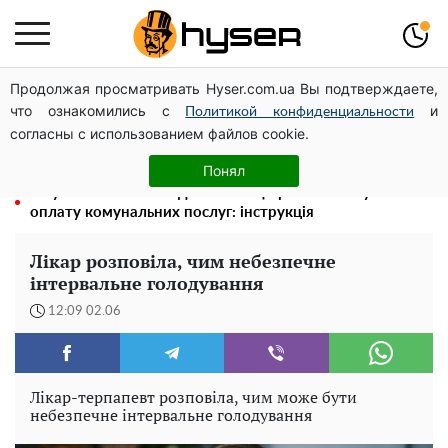
Продолжая просматривать Hyser.com.ua Вы подтверждаете,
На Подолі обговорили розвиток реабілітації та
что ознакомились с
и
рекреації
Политикой конфиденциальности
согласны с использованием файлов cookie.
Повністю гола Анна Трінчер блиснула "принадами":
таких розмірів ви ще не бачили
Понял
Як учасник бойових дій може оформити пільгу на
оплату комунальних послуг: інструкція
Лікар розповіла, чим небезпечне
інтервальне голодування
12:09 02.06
Лікар-терпапевт розповіла, чим може бути
небезпечне інтервальне голодування