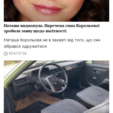
Наташа видихнула. Наречена сина Корольової
зробила заяву щодо вагітності
Наташа Корольова не в захваті від того, що син
зібрався одружитися
18:42 07.06