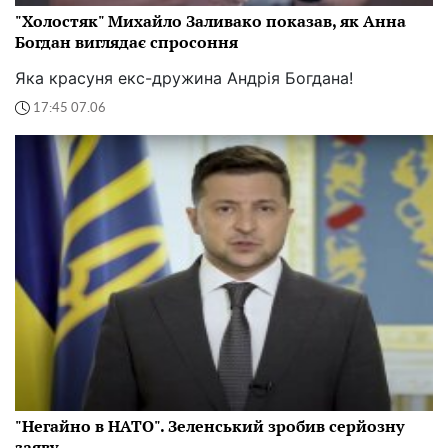
"Холостяк" Михайло Заливако показав, як Анна
Богдан виглядає спросоння
Яка красуня екс-дружина Андрія Богдана!
17:45 07.06
"Негайно в НАТО". Зеленський зробив серйозну
заяву