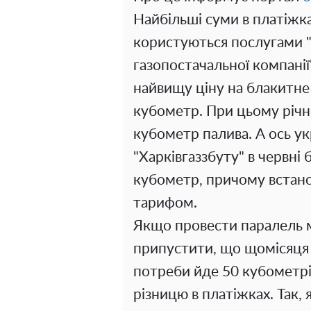
Найбільші суми в платіжка
користуються послугами "
газопостачальної компанії
найвищу ціну на блакитне 
кубометр. При цьому річн
кубометр палива. А ось ук
"Харківгаззбуту" в червні 
кубометр, причому встанов
тарифом.
Якщо провести паралель м
припустити, що щомісяця н
потреби йде 50 кубометрі
різницю в платіжках. Так,