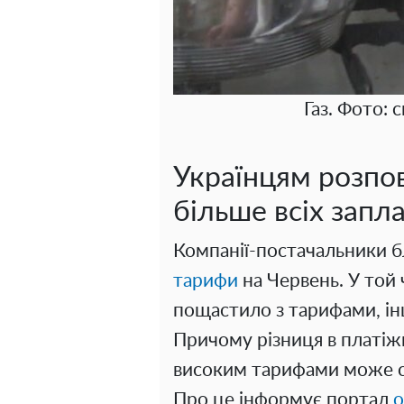
Газ. Фото: 
Українцям розпов
більше всіх запла
Компанії-постачальники 
тарифи
на Червень. У той 
пощастило з тарифами, ін
Причому різниця в платіж
високим тарифами може ст
Про це інформує портал
o