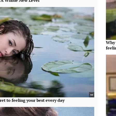
Why t
feeli