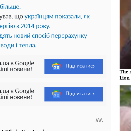
більше.
ував, що
українцям показали, як
ергію з 2014 року.
одять новий спосіб перерахунку
 води і тепла.
.ua в Google
Підписатися
іші новини!
The 
Lion
.ua в Google
Підписатися
іші новини!