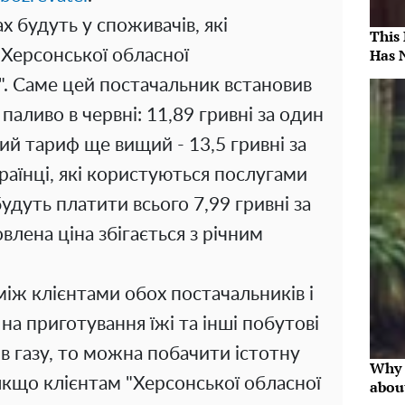
х будуть у споживачів, які
This
Has 
Херсонської обласної
". Саме цей постачальник встановив
паливо в червні: 11,89 гривні за один
ий тариф ще вищий - 13,5 гривні за
раїнці, які користуються послугами
будуть платити всього 7,99 гривні за
лена ціна збігається з річним
іж клієнтами обох постачальників і
а приготування їжі та інші побутові
в газу, то можна побачити істотну
Why 
 якщо клієнтам "Херсонської обласної
abou