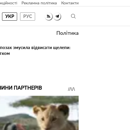
нційності
Рекламна політика
Контакти
УКР
РУС
Політика
 позах змусила відвисати щелепи:
атком
ВИНИ ПАРТНЕРІВ