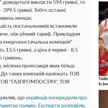
" доведеться викласти 594 гривні, то
- 399,5 гривні. Тобто останні
ривень менше.
ьшість постачальників встановили
ижче, ніж річний тариф. Прикладом
а енергопостачальна компанія"
 13,5 гривні, а ціна в червні - 8,5
5 гривень.
, місячна пропозиція яких більш
ф. До таких компаній належать ТОВ
Tall
, ТОВ "ГАЗПРОМПОСТАЧ", ТОВ
Is J
ідомляв, що
українців попередили про
лакитне паливо. Експерти розповіли,