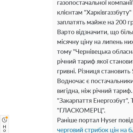
газопостачальної компанії
клієнтам "Харківгаззбуту" 
заплатять майже на 200 г
Варто відзначити, що біл
місячну ціну на липень н
тому "Чернівецька обласн
річний тариф якої становить
гривні. Різниця становить 
Водночас є постачальники
вигідна, ніж річний тари
"Закарпаття Енергозбут"
"ГЛАСКОМЕРЦ".
Раніше портал Hyser пов
черговий стрибок цін на б