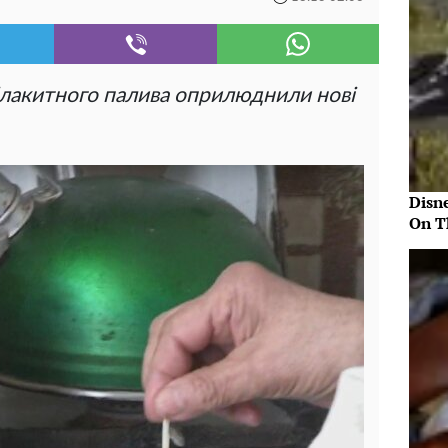
блакитного палива оприлюднили нові
Disn
On T