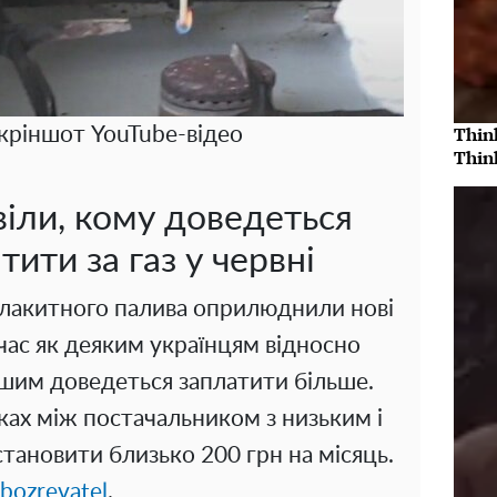
Thin
скріншот YouTube-відео
Thin
іли, кому доведеться
тити за газ у червні
блакитного палива оприлюднили нові
час як деяким українцям відносно
шим доведеться заплатити більше.
ках між постачальником з низьким і
ановити близько 200 грн на місяць.
bozrevatel
.