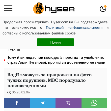
Продолжая просматривать Hyser.com.ua Вы подтверждаете,
Українська авіатранспортна асоціація звернулася до
что ознакомились с
и
Мінфіну із закликом уніфікувати оподаткування
Политикой конфиденциальности
согласны с использованием файлов cookie.
авіалізингу
Дрони із націнкою: Олександр Конотопський вивів
Понял
мільйони оборонного бюджету через фіктивну фірму в
Естонії
Тому й виглядає так молодо: 5 простих та улюблених
страв Алли Пугачової, про які ви достеменно не знали
Водії зможуть за працювати на фото
чужих порушень. МВС порадувало
нововведеннями
05:20 02.06