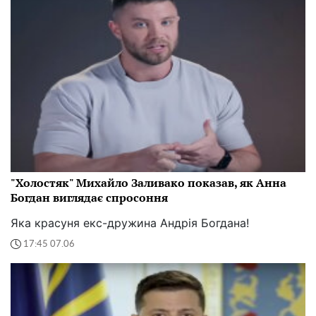
"Холостяк" Михайло Заливако показав, як Анна
Богдан виглядає спросоння
Яка красуня екс-дружина Андрія Богдана!
17:45 07.06