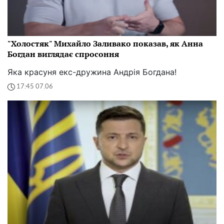
"Холостяк" Михайло Заливако показав, як Анна
Богдан виглядає спросоння
Яка красуня екс-дружина Андрія Богдана!
17:45 07.06