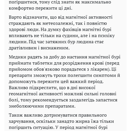
погіршитися, тому слід знати як максимально
комфортно пережити ці дні.
Варто відзначити, що від магнітної активності
страждають як метеозалежні, так і повністю
здорові люди. На думку фахівців магнітні бурі
впливають не тільки на судини, але і на психіку
людини. Під час затяжних бур людина стає
дратівливим і виснаженим.
Медики радять за добу до настання магнітної бурі
приймати таблетки для розрідження крові (перед
прийомом обов'язково порадьтеся з лікарем). Ці
препарати зможуть трохи полегшити симптоми й
допоможуть пережити цей важкий період.
Важливо підкреслити, що в дні високої
геомагнітної активності можливі сильні головні
болі, тому рекомендується заздалегідь запастися
знеболюючими препаратами.
Також важливо дотримуватися правильного
харчування, оскільки занадто жирна їжа тільки
погіршить ситуацію. У період магнітної бурі