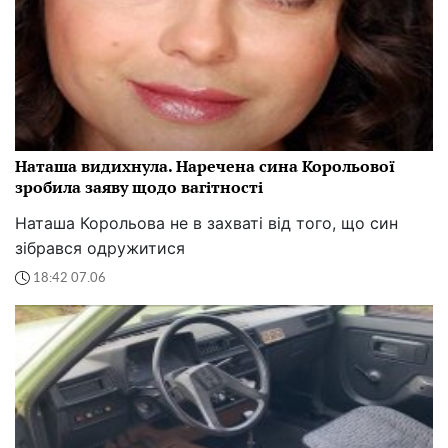
Наташа видихнула. Наречена сина Корольової
зробила заяву щодо вагітності
Наташа Корольова не в захваті від того, що син
зібрався одружитися
18:42 07.06