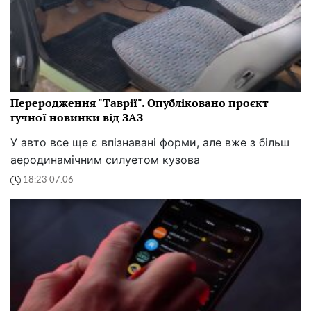
Переродження "Таврії". Опубліковано проєкт
гучної новинки від ЗАЗ
У авто все ще є впізнавані форми, але вже з більш
аеродинамічним силуетом кузова
18:23 07.06