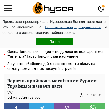
Продолжая просматривать Hyser.com.ua Вы подтверждаете,
Дрони із націнкою: Олександр Конотопський вивів
что ознакомились с
и
мільйони оборонного бюджету через фіктивну фірму в
Политикой конфиденциальности
согласны с использованием файлов cookie.
Естонії
Гола Олена Тополя у цікавих позах змусила відвисати
Понял
щелепи: злив відео – було лише початком
Олена Тополя злив відео – це далеко не все: фронтмен
"Антитіла" Тарас Тополя став наступним
Як учасник бойових дій може оформити пільгу на
оплату комунальних послуг: інструкція
Червень прийшов з магнітними бурями.
Українцям назвали дати
VV
19:57 01.06
Всі матеріали автора