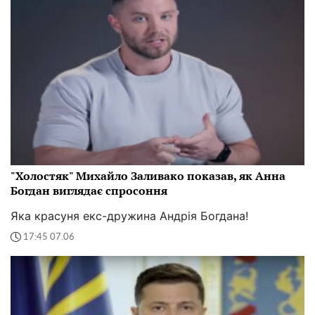
"Холостяк" Михайло Заливако показав, як Анна
Богдан виглядає спросоння
Яка красуня екс-дружина Андрія Богдана!
17:45 07.06