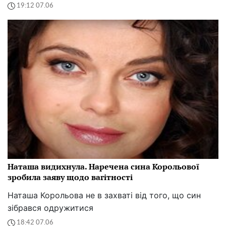
19:12 07.06
Наташа видихнула. Наречена сина Корольової
зробила заяву щодо вагітності
Наташа Корольова не в захваті від того, що син
зібрався одружитися
18:42 07.06