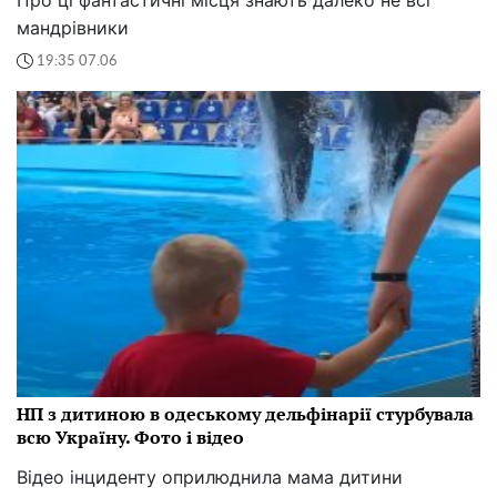
Про ці фантастичні місця знають далеко не всі
мандрівники
19:35 07.06
НП з дитиною в одеському дельфінарії стурбувала
всю Україну. Фото і відео
Відео інциденту оприлюднила мама дитини