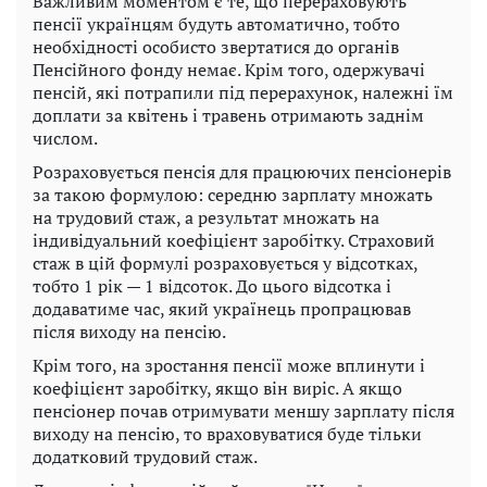
Важливим моментом є те, що перераховують
пенсії українцям будуть автоматично, тобто
необхідності особисто звертатися до органів
Пенсійного фонду немає. Крім того, одержувачі
пенсій, які потрапили під перерахунок, належні їм
доплати за квітень і травень отримають заднім
числом.
Розраховується пенсія для працюючих пенсіонерів
за такою формулою: середню зарплату множать
на трудовий стаж, а результат множать на
індивідуальний коефіцієнт заробітку. Страховий
стаж в цій формулі розраховується у відсотках,
тобто 1 рік — 1 відсоток. До цього відсотка і
додаватиме час, який українець пропрацював
після виходу на пенсію.
Крім того, на зростання пенсії може вплинути і
коефіцієнт заробітку, якщо він виріс. А якщо
пенсіонер почав отримувати меншу зарплату після
виходу на пенсію, то враховуватися буде тільки
додатковий трудовий стаж.