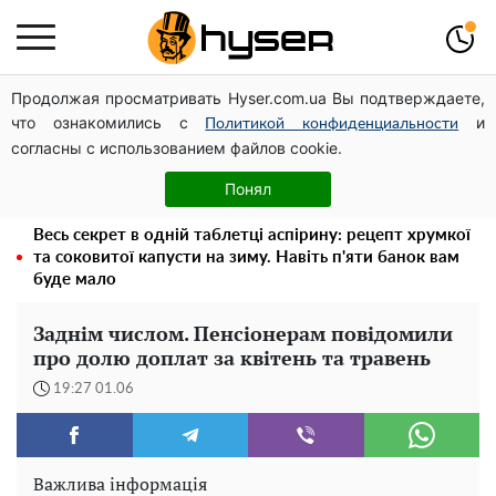
Продолжая просматривать Hyser.com.ua Вы подтверждаете,
Чи може Поштова площа стати головною точкою
что ознакомились с
и
входу до історичного Києва
Политикой конфиденциальности
согласны с использованием файлов cookie.
Дрони із націнкою: Олександр Конотопський вивів
мільйони оборонного бюджету через фіктивну фірму в
Понял
Естонії
Весь секрет в одній таблетці аспірину: рецепт хрумкої
та соковитої капусти на зиму. Навіть п'яти банок вам
буде мало
Заднім числом. Пенсіонерам повідомили
про долю доплат за квітень та травень
19:27 01.06
Важлива інформація