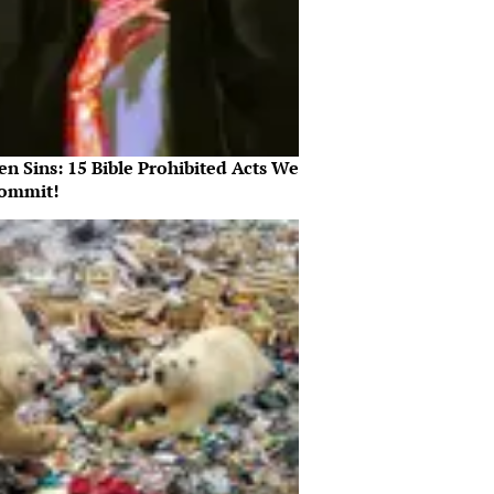
n Sins: 15 Bible Prohibited Acts We
Commit!