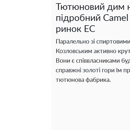
Тютюновий дим н
підробний Camel
ринок ЕС
Паралельно зі спиртовими
Козловським активно крут
Вони є співвласниками буді
справжні золоті гори їм п
тютюнова фабрика.