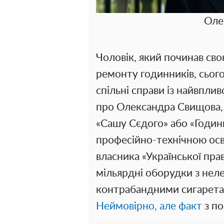
Оле
Чоловік, який починав сво
ремонту годинників, сього
спільні справи із найвпл
про Олександра Свищова, 
«Сашу Сєдого» або «Годин
професійно-технічною ос
власника «Української пра
мільярдні оборудки з нел
контрабандними сигарета
Неймовірно, але факт
з п