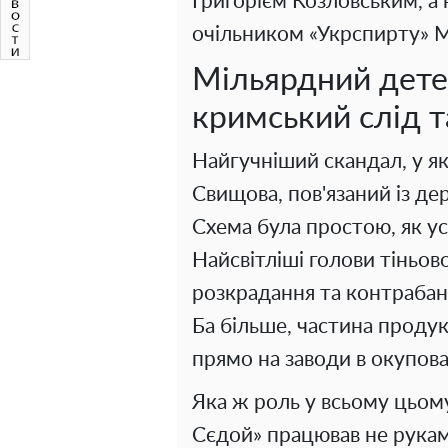
Григорієм Козловським, а
очільником «Укрспирту» 
Мільярдний дете
кримський слід т
Найгучніший скандал, у я
Свищова, пов'язаний із д
Схема була простою, як ус
Найсвітліші голови тіньо
розкрадання та контрабан
Ба більше, частина продук
прямо на заводи в окупов
Яка ж роль у всьому цьо
Сєдой» працював не рукам