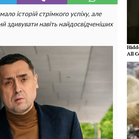
мало історій стрімкого успіху, але
й здивувати навіть найдосвідченіших
Hidde
All 