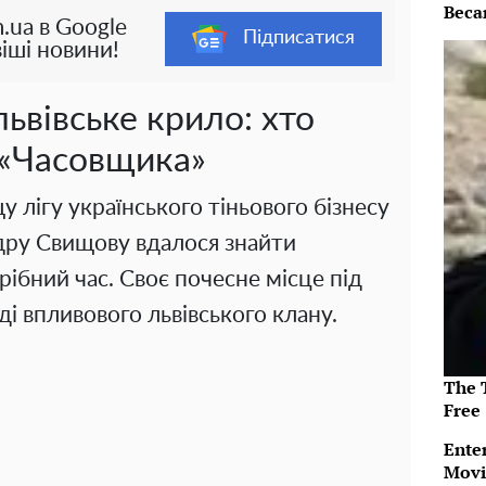
Beca
.ua в Google
Підписатися
іші новини!
львівське крило: хто
 «Часовщика»
щу лігу українського тіньового бізнесу
дру Свищову вдалося знайти
ібний час. Своє почесне місце під
ді впливового львівського клану.
The T
Free
Ente
Movi