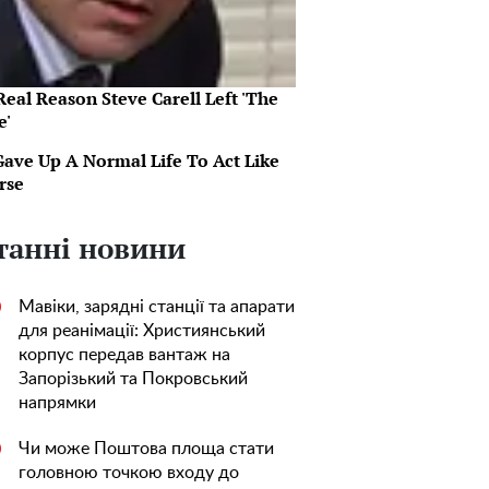
eal Reason Steve Carell Left 'The
e'
Gave Up A Normal Life To Act Like
rse
танні новини
Мавіки, зарядні станції та апарати
0
для реанімації: Християнський
корпус передав вантаж на
Запорізький та Покровський
напрямки
Чи може Поштова площа стати
0
головною точкою входу до