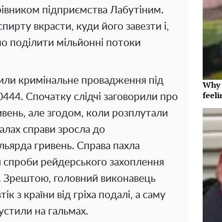
рівником підприємства Лабутіним.
пирту вкрасти, куди його завезти і,
но поділити мільйонні потоки
или кримінальне провадження під
Why t
feeli
44. Спочатку слідчі заговорили про
ивень, але згодом, коли розплутали
іалах справи зросла до
льярда гривень. Справа пахла
я спроби рейдерського захоплення
. Зрештою, головний виконавець
к з країни від гріха подалі, а саму
устили на гальмах.