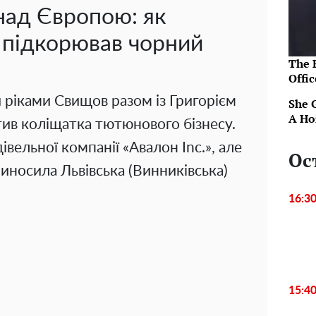
ад Європою: як
 підкорював чорний
The R
Offic
 ріками Свищов разом із Григорієм
She 
A Ho
ив коліщатка тютюнового бізнесу.
вельної компанії «Авалон Inc.», але
Ос
риносила Львівська (Винниківська)
16:3
15:4