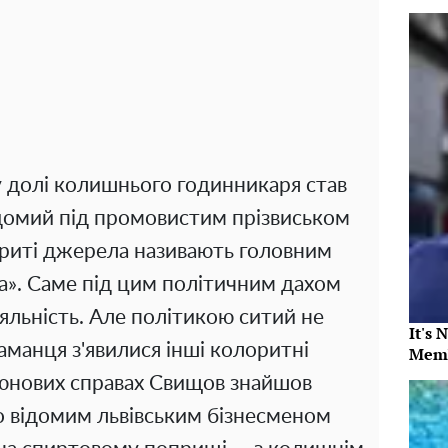
у долі колишнього годинникаря став
ідомий під промовистим прізвиськом
криті джерела називають головним
а». Саме під цим політичним дахом
яльність. Але політикою ситий не
It's 
аманця з'явилися інші колоритні
Memb
тюнових справах Свищов знайшов
но відомим львівським бізнесменом