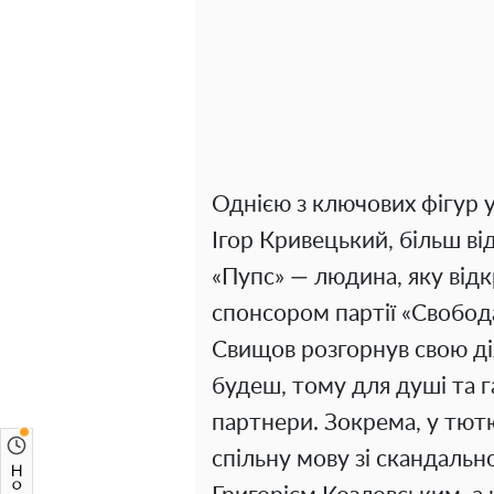
Однією з ключових фігур 
Ігор Кривецький, більш в
«Пупс» — людина, яку від
спонсором партії «Свобод
Свищов розгорнув свою ді
будеш, тому для душі та г
партнери. Зокрема, у тю
спільну мову зі скандаль