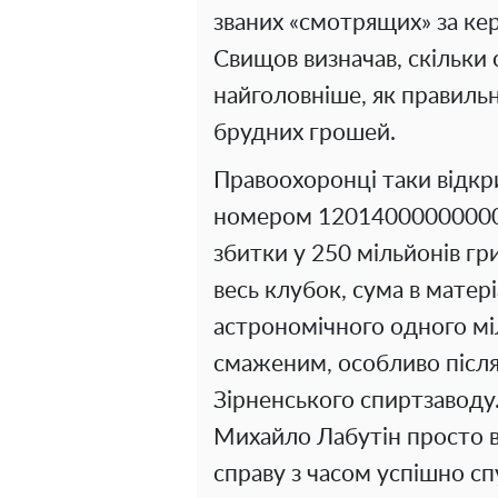
званих «смотрящих» за ке
Свищов визначав, скільки с
найголовніше, як правиль
брудних грошей.
Правоохоронці таки відкр
номером 120140000000004
збитки у 250 мільйонів гр
весь клубок, сума в матер
астрономічного одного мі
смаженим, особливо післ
Зірненського спиртзаводу
Михайло Лабутін просто вті
справу з часом успішно сп