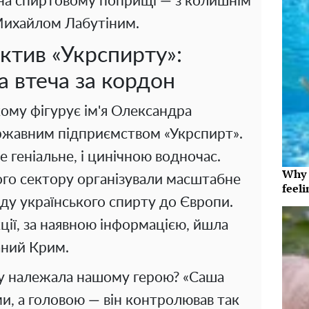
 на спиртовому поприщі — з колишнім
Михайлом Лабутіним.
ктив «Укрспирту»:
а втеча за кордон
кому фігурує ім'я Олександра
ержавним підприємством «Укрспирт».
е геніальне, і цинічною водночас.
Why t
вого сектору організували масштабне
feeli
ду українського спирту до Європи.
ції, за наявною інформацією, йшла
аний Крим.
му належала нашому герою? «Саша
и, а головою — він контролював так