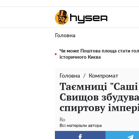
Головна
Чи може Поштова площа стати го
історичного Києва
Головна
Компромат
Таємниці "Саші
Свищов збудува
спиртову імпер
Ro
Всі матеріали автора