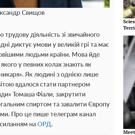
ксандр Свищов
Scie
Terri
ю трудову діяльність зі звичайного
дні диктує умови у великій грі та має
ивовішими людьми країни. Мова йде
якого у певних колах знають як
никаря». Як людині з однією лише
вітою вдалося стати партнером
вди» Томаша Фіали, закрутити
егальним спиртом та завалити Європу
ми. Про це пише телеграм канал
осиланням на
ОРД
.
Meet