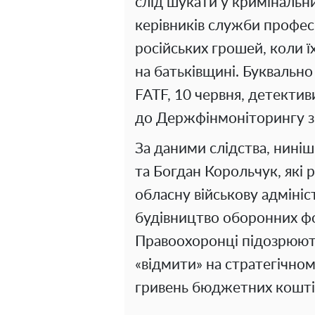
слід шукати у кримінальни
керівників служби профес
російських грошей, коли ї
на батьківщині. Буквально
FATF, 10 червня, детекти
до Держфінмоніторингу з
За даними слідства, ниніш
та Богдан Корольчук, які
обласну військову адмініс
будівництво оборонних фо
Правоохоронці підозрюют
«відмити» на стратегічном
гривень бюджетних кошті