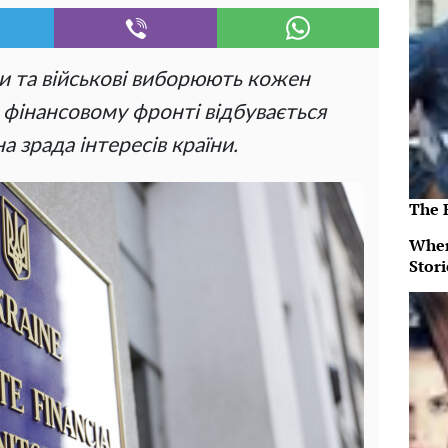
и та військові виборюють кожен
 фінансовому фронті відбувається
а зрада інтересів країни.
The 
When
Stor