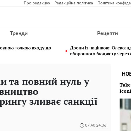
Про редакцію
Редакційна політика
Політика конфіде
Тренди
Рецепти
ловною точкою входу до
Дрони із націнкою: Олексан
оборонного бюджету через ф
НО
 та повний нуль у
Take
івництво
Icon
ингу зливає санкції
07:40 24.06