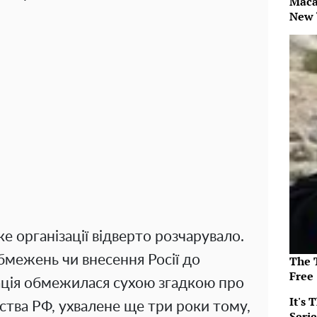
Maca
New 
 організації відверто розчарувало.
бмежень чи внесення Росії до
The T
Free
зація обмежилася сухою згадкою про
It's
ства РФ, ухвалене ще три роки тому,
Serie