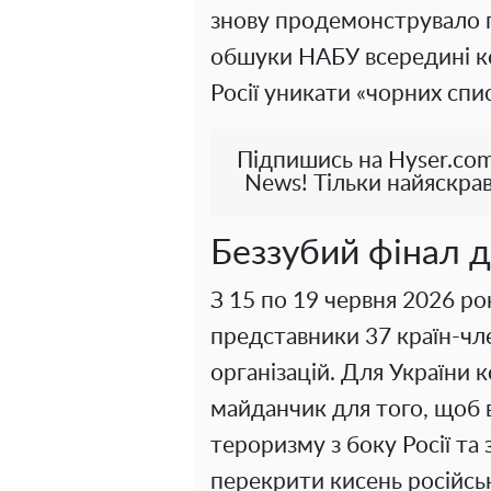
знову продемонструвало п
обшуки НАБУ всередині к
Росії уникати «чорних спи
Підпишись на Hyser.com
News! Тільки найяскрав
Беззубий фінал д
З 15 по 19 червня 2026 ро
представники 37 країн-чл
організацій. Для України 
майданчик для того, щоб в
тероризму з боку Росії т
перекрити кисень російськ