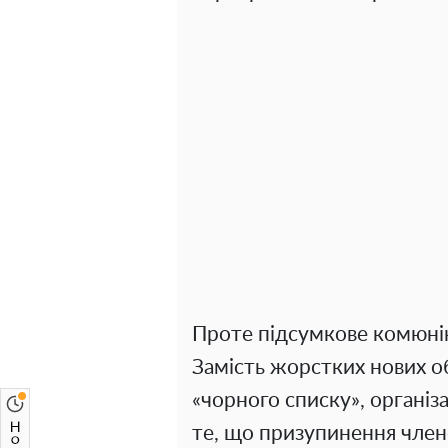
Проте підсумкове комюніке
Замість жорстких нових о
«чорного списку», органі
те, що призупинення член