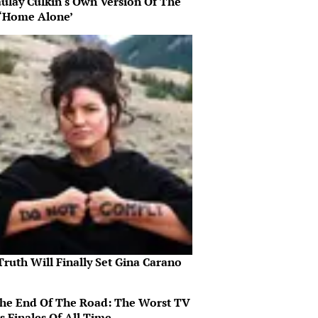
ulay Culkin's Own Version Of The
‘Home Alone’
ruth Will Finally Set Gina Carano
 The End Of The Road: The Worst TV
s Finales Of All Time