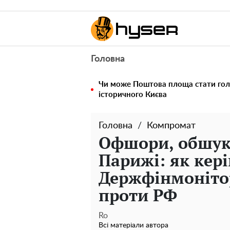
Головна
Чи може Поштова площа стати го
історичного Києва
Головна
Компромат
Офшори, обшуки
Парижі: як кер
Держфінмонітор
проти РФ
Ro
Всі матеріали автора