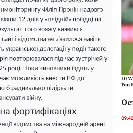
нмоніторингу Філіп Пронін надовго
вівши 12 днів у «плідній» поїздці на
езультат того вояжу виявився
сайті відомства не з’явилося навіть
 української делегації у події такого
рія повторювалася під час зустрічей у
25 році. Поки чиновники їздять у
10 W
ачає можливість внести РФ до
Fan 
ло б радикально підірвати
нсувати війну.
Ос
 на фортифікаціях
09:4
ції відомства на міжнародній арені