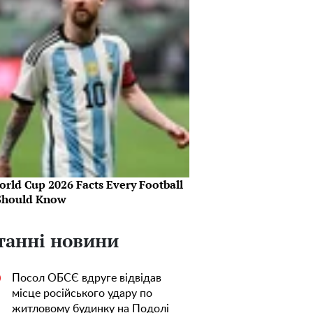
orld Cup 2026 Facts Every Football
Should Know
танні новини
Посол ОБСЄ вдруге відвідав
0
місце російського удару по
житловому будинку на Подолі