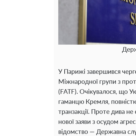
Дер
У Парижі завершився черг
Міжнародної групи з прот
(FATF). Очікувалося, що У
гаманцю Кремля, повніст
транзакції. Проте дива не
нової заяви з осудом агре
відомство — Державна сл