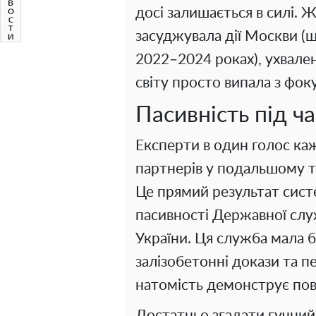
досі залишається в силі. Ж
засуджувала дії Москви (
2022–2024 роках), ухвален
світу просто випала з фок
Пасивність під ч
Експерти в один голос ка
партнерів у подальшому ти
Це прямий результат сист
пасивності Державної слу
України. Ця служба мала б
залізобетонні докази та п
натомість демонструє по
Достатньо згадати гучний