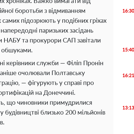
х хроніках. Важко вимагати від
ійної боротьби з відмиванням
16:3
х самих підозрюють у подібних гріхах
 напередодні паризьких засідань
ви НАБУ та прокурори САП завітали
 обшуками.
15:4
ні керівники служби — Філіп Пронін
 раніше очолювали Полтавську
16:2
трацію, — фігурують у справі про
ртифікацій на Донеччині.
ь, що чиновники примудрилися
13:1
у будівництві близько 200 мільйонів
в.