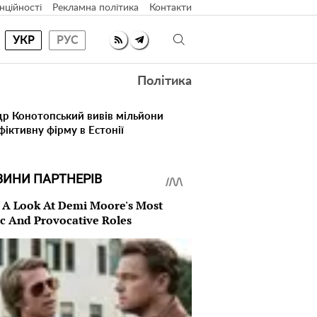
нційності
Рекламна політика
Контакти
УКР
РУС
Політика
др Конотопський вивів мільйони
іктивну фірму в Естонії
ВИНИ ПАРТНЕРІВ
 A Look At Demi Moore's Most
ic And Provocative Roles