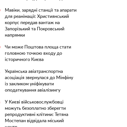
Мавіки, зарядні станції та апарати
0
для реанімації: Християнський
корпус передав вантаж на
Запорізький та Покровський
напрямки
Чи може Поштова площа стати
0
головною точкою входу до
історичного Києва
Українська авіатранспортна
1
асоціація звернулася до Мінфіну
із закликом уніфікувати
оподаткування авіалізингу
У Києві військовослужбовці
3
можуть безоплатно зберегти
репродуктивні клітини: Тетяна
Мостепан відвідала міський