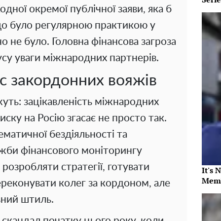
одної окремої публічної заяви, яка б
що було регулярною практикою у
о не було. Головна фінансова загроза
усу уваги міжнародних партнерів.
ас закордонних вояжів
жуть: зацікавленість міжнародних
ску на Росію згасає не просто так.
ематичної бездіяльності та
жби фінансового моніторингу
 розробляти стратегії, готувати
It's 
Memb
ереконувати колег за кордоном, але
вний штиль.
 скандал початку цього року, коли