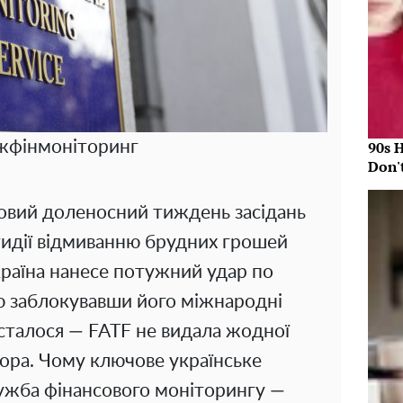
90s 
жфінмоніторинг
Don'
овий доленосний тиждень засідань
идії відмиванню брудних грошей
країна нанесе потужний удар по
ю заблокувавши його міжнародні
 сталося — FATF не видала жодної
сора. Чому ключове українське
ужба фінансового моніторингу —