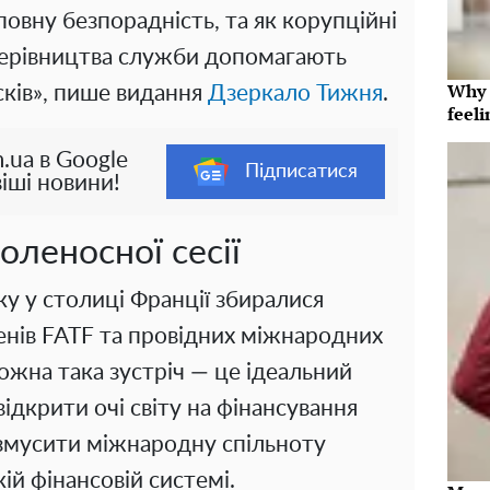
овну безпорадність, та як корупційні
ерівництва служби допомагають
Why t
сків», пише видання
Дзеркало Тижня
.
feeli
.ua в Google
Підписатися
іші новини!
оленосної сесії
ку у столиці Франції збиралися
енів FATF та провідних міжнародних
кожна така зустріч — це ідеальний
ідкрити очі світу на фінансування
а змусити міжнародну спільноту
ій фінансовій системі.