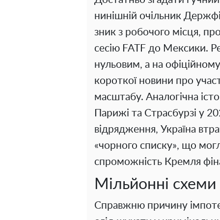
нинішній очільник Держфі
зник з робочого місця, про
сесію FATF до Мексики. Р
нульовим, а на офіційному 
короткої новини про участь
масштабу. Аналогічна істо
Парижі та Страсбурзі у 20
відрядження, Україна втр
«чорного списку», що мог
спроможність Кремля фіна
Мільйонні схеми
Справжню причину імпотен