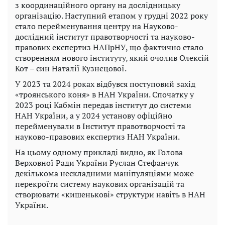
з координаційного органу на дослідницьку
організацію. Наступний етапом у грудні 2022 року
стало перейменування центру на Науково-
дослідний інститут правотворчості та науково-
правових експертиз НАПрНУ, що фактично стало
створенням нового інституту, який очолив Олексій
Кот – син Наталії Кузнєцової.
У 2023 та 2024 роках відбувся поступовий захід
«троянського коня» в НАН України. Спочатку у
2023 році Кабмін передав інститут до системи
НАН України, а у 2024 установу офіційно
перейменували в Інститут правотворчості та
науково-правових експертиз НАН України.
На цьому одному прикладі видно, як Голова
Верховної Ради України Руслан Стефанчук
декількома нескладними маніпуляціями може
перекроїти систему наукових організацій та
створювати «кишенькові» структури навіть в НАН
України.