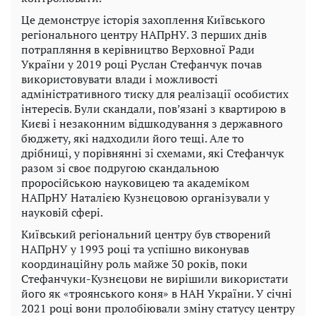
Це демонструє історія захоплення Київського
регіонального центру НАПрНУ. З перших днів
потрапляння в керівництво Верховної Ради
України у 2019 році Руслан Стефанчук почав
використовувати влади і можливості
адміністративного тиску для реалізації особистих
інтересів. Були скандали, пов’язані з квартирою в
Києві і незаконним відшкодування з державного
бюджету, які надходили його тещі. Але то
дрібниці, у порівнянні зі схемами, які Стефанчук
разом зі своє подругою скандальною
проросійською науковицею та академіком
НАПрНУ Наталією Кузнєцовою організували у
науковій сфері.
Київський регіональний центру був створений
НАПрНУ у 1993 році та успішно виконував
координаційну роль майже 30 років, поки
Стефанчуки-Кузнєцови не вирішили використати
його як «троянського коня» в НАН України. У січні
2021 році вони пролобіювали зміну статусу центру