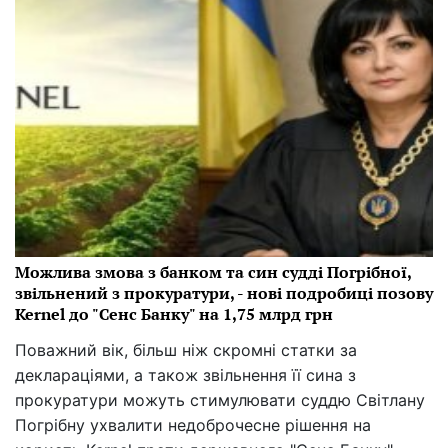
Можлива змова з банком та син судді Погрібної,
звільнений з прокуратури, - нові подробиці позову
Kernel до "Сенс Банку" на 1,75 млрд грн
Поважний вік, більш ніж скромні статки за
деклараціями, а також звільнення її сина з
прокуратури можуть стимулювати суддю Світлану
Погрібну ухвалити недоброчесне рішення на