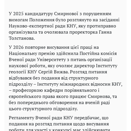
У 2025 кандидатуру Смирнової з порушенням
вимогам Положення було розглянуто на засіданні
Науково-експертної ради КНУ, яку протиправно
організувала та очолювала проректорка Ганна
Толстанова.
У 2026 повторне висування цієї праці на
Національну премію здійснила Постійна комісія
Вченої ради Університету з питань організації
наукової роботи, яку очолює директор Інституту
геології КНУ Сергій Вижва. Розгляд питання
відбувався без подання від структурного
підрозділу – Інституту міжнародних відносин КНУ,
– професоркою кафедри порівняльного і
європейського права якого працює Смирнова, та
без попереднього обговорення на вченій раді
цього структурного підрозділу.
Регламенту Вченої ради КНУ передбачає, що
подання на розгляд питання щодо висування
роботи для участі у конкурсі має здійснювати