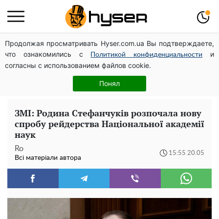
Продолжая просматривать Hyser.com.ua Вы подтверждаете,
Тому й виглядає так молодо: 5 простих та улюблених
что ознакомились с
и
страв Алли Пугачової, про які ви достеменно не знали
Политикой конфиденциальности
согласны с использованием файлов cookie.
Весь секрет в одній таблетці аспірину: рецепт хрумкої
та соковитої капусти на зиму. Навіть п'яти банок вам
Понял
буде мало
ЗМІ: Родина Стефанчуків розпочала нову
спробу рейдерства Національної академії
наук
Ro
15:55 20.05
Всі матеріали автора