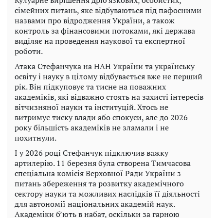
сімейних питань, яке відбуваються під пафосними
назвами про відродження України, а також
контроль за фінансовими потоками, які держава
виділяє на проведення наукової та експертної
роботи.
Атака Стефанчука на НАН України та українську
освіту і науку в цілому відбувається вже не перший
рік. Він підкуповує та тисне на поважних
академіків, які відважно стоять на захисті інтересів
вітчизняної науки та інституцій. Хтось не
витримує тиску влади або спокуси, але до 2026
року більшість академіків не зламали і не
похитнули.
І у 2026 році Стефанчук підключив важку
артилерію. 11 березня була створена Тимчасова
спеціальна комісія Верховної Ради України з
питань збереження та розвитку академічного
сектору науки та можливих наслідків її діяльності
для автономії національних академій наук.
Академіки б’ють в набат, оскільки за гарною