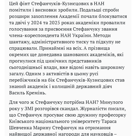
Цей фінт Стефанчуків-Кузнєцових в НАН
помітили і висновки зробили. Подальші спроби
розшири захоплення Академії почали блокуватися
та двічі у 2024 та 2025 роках академіки провалили
голосування за присвоєння Стефанчуку звання
члена-кореспондента НАН України. Методи
шантажу, адміністративного тиску та підкупу не
спрацювали. Принаймні на всіх. А прізвища
окремих ще донедавна шанованих академіків, які
прогнулися під цинічних представників
сьогоднішньої влади, вже відомі навіть широкому
загалу. Одним з активістів в цьому русі
перебіжчиків на бік Стефанчуків-Кузнєцових став
знаний академік і колишній державний діяч
Василь Кремінь.
Для чого ж Стефанчуку потрібна НАН? Минулого
року у ЗМІ розгорівся скандал. Журналісти писали,
що Стефанчук просуває свою дружину професорку
Київського національного університету Тараса
Шевченка Марину Стефанчук на отримання
найвищої державної нагороди для науковців –