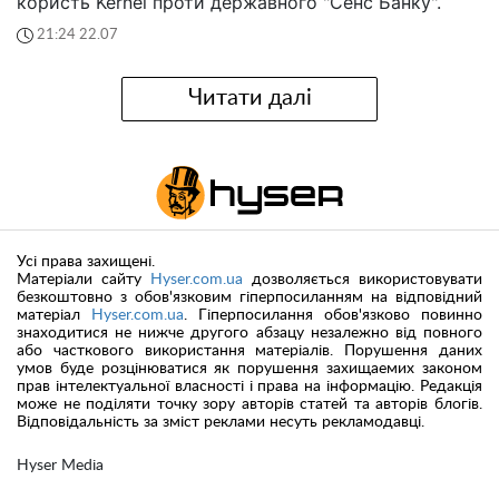
користь Kernel проти державного "Сенс Банку".
21:24 22.07
Читати далі
Усі права захищені.
Матеріали сайту
Hyser.com.ua
дозволяється використовувати
безкоштовно з обов'язковим гіперпосиланням на відповідний
матеріал
Hyser.com.ua
. Гіперпосилання обов'язково повинно
знаходитися не нижче другого абзацу незалежно від повного
або часткового використання матеріалів. Порушення даних
умов буде розцінюватися як порушення захищаемих законом
прав інтелектуальної власності і права на інформацію. Редакція
може не поділяти точку зору авторів статей та авторів блогів.
Відповідальність за зміст реклами несуть рекламодавці.
Hyser Media