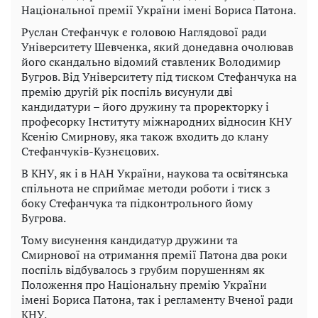
Національної премії України імені Бориса Патона.
Руслан Стефанчук є головою Наглядової ради
Університету Шевченка, який донедавна очолював
його скандально відомий ставленик Володимир
Бугров. Від Університету під тиском Стефанчука на
премію другій рік поспіль висунули дві
кандидатури – його дружину та проректорку і
професорку Інституту міжнародних відносин КНУ
Ксенію Смирнову, яка також входить до клану
Стефанчуків-Кузнєцових.
В КНУ, як і в НАН України, наукова та освітянська
спільнота не сприймає методи роботи і тиск з
боку Стефанчука та підконтрольного йому
Бугрова.
Тому висунення кандидатур дружини та
Смирнової на отримання премії Патона два роки
поспіль відбувалось з грубим порушенням як
Положення про Національну премію України
імені Бориса Патона, так і регламенту Вченої ради
КНУ.