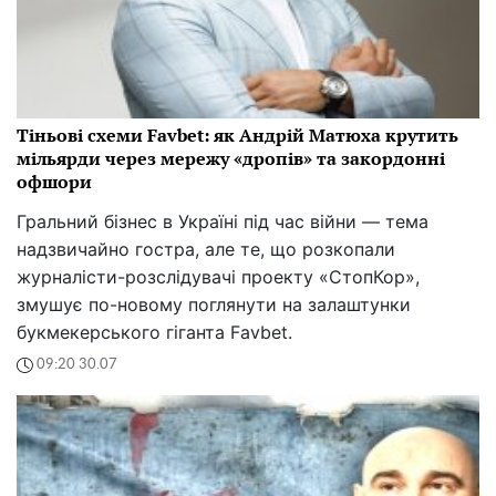
Тіньові схеми Favbet: як Андрій Матюха крутить
мільярди через мережу «дропів» та закордонні
офшори
Гральний бізнес в Україні під час війни — тема
надзвичайно гостра, але те, що розкопали
журналісти-розслідувачі проекту «СтопКор»,
змушує по-новому поглянути на залаштунки
букмекерського гіганта Favbet.
09:20 30.07