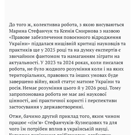
До того ж, колективна робота, з якою висуваються
Марина Стефанчук та Ксенія Смирнова з назвою
«Правове забезпечення повоєнного відродження
України» піддалася нищівній критиці науковців та
практиків ще у 2025 році та на думку експертів є
звичайним фантомом та намаганням зіграти на
актуальності. У 2023 та 2024 роках, коли писалася
робота, не було жодного розуміння коли і на яких
територіальних, правових та інших умовах буде
завершено війну, який статус матиме України та
росія. Немає розуміння цього й у 2026 році. Тому
запропонована робота не має ані наукової
цінності, ані практичної користі і перспективи
застосування у державотворенні.
Отже, бачимо другий приклад того, яким чином
працює «сім’я» Стефанчуків-Кузнєцових та для
чого їм потрібен вплив в українській науці.
Кулуарне вирішення дріб’язкових, особистих,