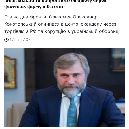
вивів мільйони оборонного бюджету через
фіктивну фірму в Естонії
Гра на два фронти: бізнесмен Олександр
Конотопський опинився в центрі скандалу через
торгівлю з РФ та корупцію в українській оборонці
17:15 27.07