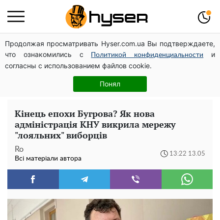
Продолжая просматривать Hyser.com.ua Вы подтверждаете,
Гола Олена Тополя у цікавих позах змусила відвисати
что ознакомились с
и
щелепи: злив відео – було лише початком
Политикой конфиденциальности
согласны с использованием файлов cookie.
Таку смакоту ви відкриватимете банку за банкою:
рецепт помідорів дольками з цибулею та олією на
Понял
зиму
Кінець епохи Бугрова? Як нова
адміністрація КНУ викрила мережу
"лояльних" виборців
Ro
13:22 13.05
Всі матеріали автора