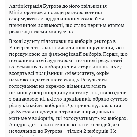
Адміністрація Бугрова до його звільнення
Міністерством з посади ректора встигла
сформувати склад дільничних комісій за
принципом лояльності, що стало першим етапом
реалізації схеми «карусель».
В ході аудиту підготовки до виборів ректора в
Університеті також виявили інші порушення, які є
передумовою до фальсифікації виборів. Перше, що
потрапило в очі аудиторам - нетипові результаті
голосування за виборців з категорії «інші», в яку
входять всі працівники Університету, окрім
науково-педагогічного складу. Результати
голосування на окремих дільницях мають
нетипову непропорційну картину - від підрозділів
з однаковою кількістю працівників обрано суттєво
різну кількість виборців. До прикладу, лояльний
до Бугрова підрозділ з тридцяти працівників
матиме 9 виборців, які голосуватимуть на виборах.
А підрозділ з аналогічною кількістю людей, але
нелояльних до Бугрова – тільки 2 виборців. Не