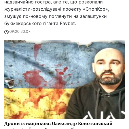
надзвичайно гостра, але те, що розкопали
журналісти-розслідувачі проекту «СтопКор»,
змушує по-новому поглянути на залаштунки
букмекерського гіганта Favbet.
09:20 30.07
Дрони із націнкою: Олександр Конотопський