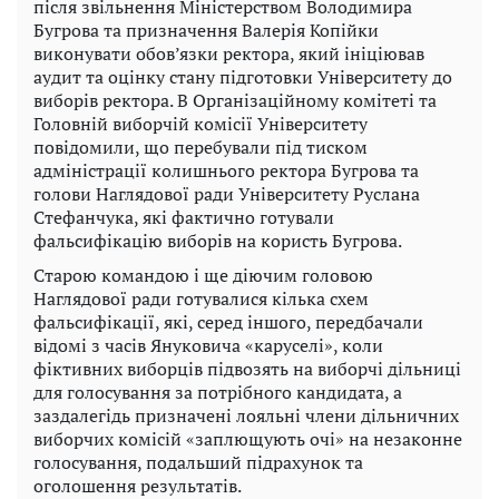
після звільнення Міністерством Володимира
Бугрова та призначення Валерія Копійки
виконувати обов’язки ректора, який ініціював
аудит та оцінку стану підготовки Університету до
виборів ректора. В Організаційному комітеті та
Головній виборчій комісії Університету
повідомили, що перебували під тиском
адміністрації колишнього ректора Бугрова та
голови Наглядової ради Університету Руслана
Стефанчука, які фактично готували
фальсифікацію виборів на користь Бугрова.
Старою командою і ще діючим головою
Наглядової ради готувалися кілька схем
фальсифікації, які, серед іншого, передбачали
відомі з часів Януковича «каруселі», коли
фіктивних виборців підвозять на виборчі дільниці
для голосування за потрібного кандидата, а
заздалегідь призначені лояльні члени дільничних
виборчих комісій «заплющують очі» на незаконне
голосування, подальший підрахунок та
оголошення результатів.