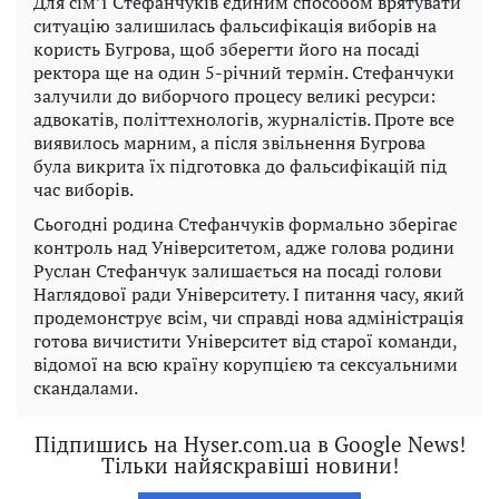
Для сім’ї Стефанчуків єдиним способом врятувати
ситуацію залишилась фальсифікація виборів на
користь Бугрова, щоб зберегти його на посаді
ректора ще на один 5-річний термін. Стефанчуки
залучили до виборчого процесу великі ресурси:
адвокатів, політтехнологів, журналістів. Проте все
виявилось марним, а після звільнення Бугрова
була викрита їх підготовка до фальсифікацій під
час виборів.
Сьогодні родина Стефанчуків формально зберігає
контроль над Університетом, адже голова родини
Руслан Стефанчук залишається на посаді голови
Наглядової ради Університету. І питання часу, який
продемонструє всім, чи справді нова адміністрація
готова вичистити Університет від старої команди,
відомої на всю країну корупцією та сексуальними
скандалами.
Підпишись на Hyser.com.ua в Google News!
Тільки найяскравіші новини!