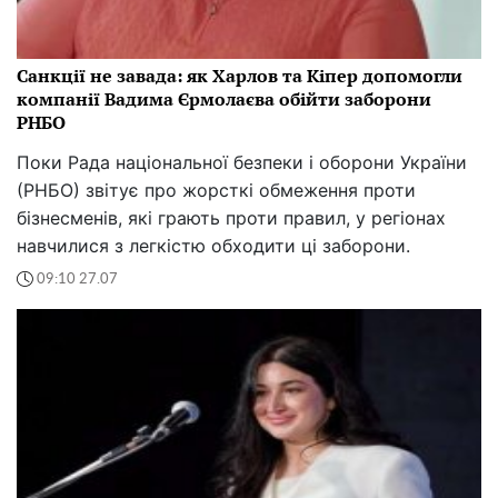
Санкції не завада: як Харлов та Кіпер допомогли
компанії Вадима Єрмолаєва обійти заборони
РНБО
Поки Рада національної безпеки і оборони України
(РНБО) звітує про жорсткі обмеження проти
бізнесменів, які грають проти правил, у регіонах
навчилися з легкістю обходити ці заборони.
09:10 27.07