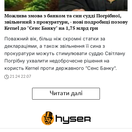
Можлива змова з банком та син судді Погрібної,
звільнений з прокуратури, - нові подробиці позову
Kernel до "Сенс Банку" на 1,75 млрд грн
Поважний вік, більш ніж скромні статки за
деклараціями, а також звільнення її сина з
прокуратури можуть стимулювати суддю Світлану
Погрібну ухвалити недоброчесне рішення на
користь Kernel проти державного "Сенс Банку".
21:24 22.07
Читати далі