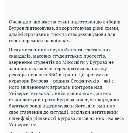
Очевидно, що вже на етапі підготовки до виборів
Бугров підтасовував, використовував різні схеми,
адміністративний тиск та створював умови для
своєї перемоги на виборах.
Після численних корупційних та сексуальних
скандалів, масових студентських протестів,
звернення студентів до Міносвіти у Бугрова не
залишилось шансів переобратися на посаду
ректора першого ЗВО в країні. Це зрозуміли
куратори Бугрова – родина Стефанчуків – які з
його звільненням втрачали контроль над
Університетом. Останнім дзвіночком для них
стали виступи проти Бугрова колег, які впродовж
багатьох років підтримували його, але змінили
своє ставлення до ситуації, оскільки негативний
шлейф від діяльності Бугрова лягав на них і на весь
Університет.