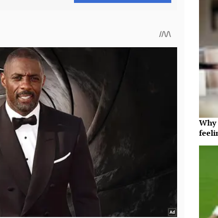
Why t
feeli