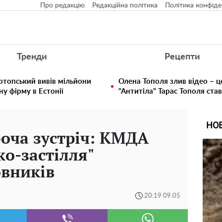
Про редакцію
Редакційна політика
Політика конфіде
Тренди
Рецепти
отопський вивів мільйони
Олена Тополя злив відео – ц
у фірму в Естонії
"Антитіла" Тарас Тополя ста
НО
боча зустріч: КМДА
ко-застілля"
овників
20:19 09.05