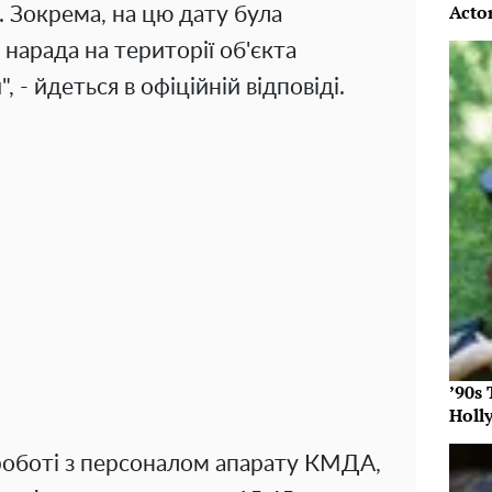
Acto
. Зокрема, на цю дату була
 нарада на території об'єкта
 - йдеться в офіційній відповіді.
’90s
Holl
роботі з персоналом апарату КМДА,