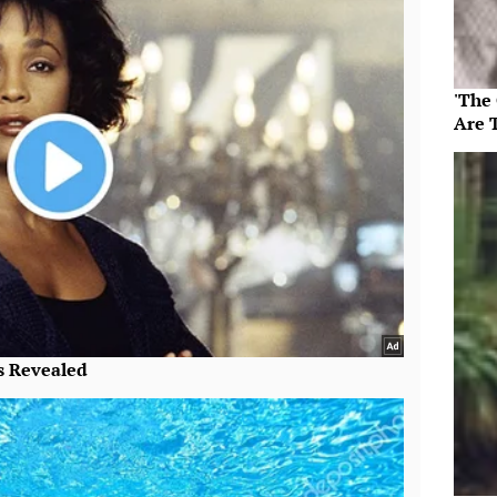
'The
Are 