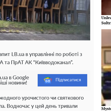
Unle
Sultr
апит LB.ua в управлінні по роботі з
 та ПрАТ АК “Київводоканал”.
.ua в Google
Підписатися
іші новини!
 жодного урочистого чи святкового
а. Водночас у цей день тривали
Myst