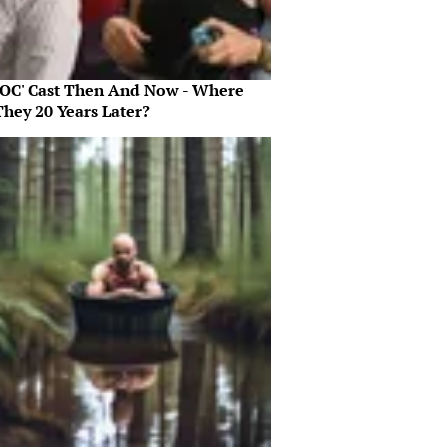
 OC' Cast Then And Now - Where
They 20 Years Later?