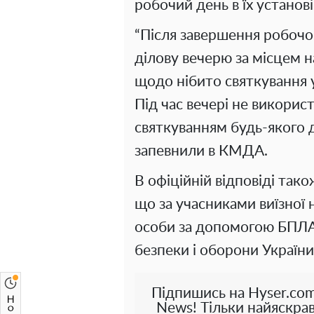
робочий день в їх установі
“Після завершення робочо
ділову вечерю за місцем 
щодо нібито святкування у
Під час вечері не викорис
святкуванням будь-якого д
запевнили в КМДА.
В офіційній відповіді так
що за учасниками виїзної 
особи за допомогою БПЛА 
безпеки і оборони України
Підпишись на Hyser.com
News! Тільки найяскрав