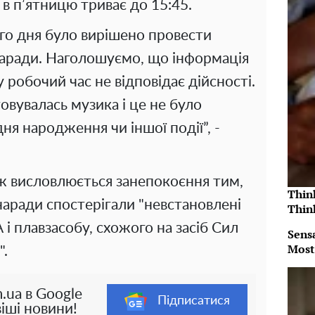
 в пʼятницю триває до 15:45.
го дня було вирішено провести
наради. Наголошуємо, що інформація
 робочий час не відповідає дійсності.
товувалась музика і це не було
ня народження чи іншої події”, -
ож висловлюється занепокоєння тим,
Thin
наради спостерігали "невстановлені
Thin
і плавзасобу, схожого на засіб Сил
Sens
Most
".
.ua в Google
Підписатися
іші новини!