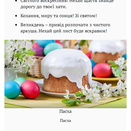
Світлого воскресіння! Нехай щастя знайде
дорогу до твоєї хати.
Кохання, миру та сонця! Зі святом!
Великдень – привід розпочати з чистого
аркуша. Нехай цей лист буде яскравим!
Пасха
Пасха