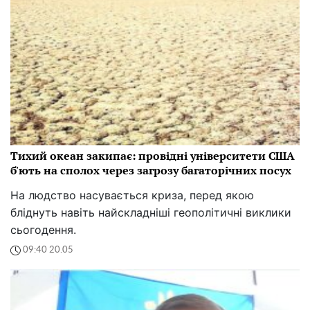
Тихий океан закипає: провідні університети США
б'ють на сполох через загрозу багаторічних посух
На людство насувається криза, перед якою
бліднуть навіть найскладніші геополітичні виклики
сьогодення.
09:40 20.05