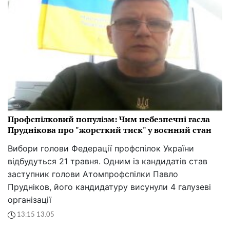
Профспілковий популізм: Чим небезпечні гасла
Пруднікова про "жорсткий тиск" у воєнний стан
Вибори голови Федерації профспілок України
відбудуться 21 травня. Одним із кандидатів став
заступник голови Атомпрофспілки Павло
Прудніков, його кандидатуру висунули 4 галузеві
організації
13:15 13.05