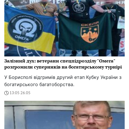
Залізний дух: ветерани спецпідрозділу "Омега"
розгромили суперників на богатирському турнірі
У Борисполі відгримів другий етап Кубку України з
богатирського багатоборства.
13:05 26.05