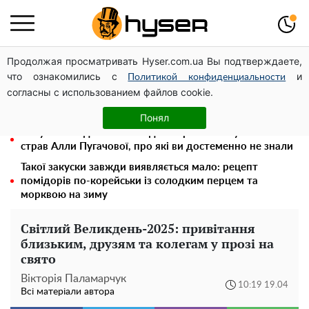
Продолжая просматривать Hyser.com.ua Вы подтверждаете,
На стадіоні «Спартак» у Києві відбувся товариський
что ознакомились с
и
матч між командами посольств США та Франції
Политикой конфиденциальности
согласны с использованием файлов cookie.
Гола Олена Тополя у цікавих позах змусила відвисати
щелепи: злив відео – було лише початком
Понял
Тому й виглядає так молодо: 5 простих та улюблених
страв Алли Пугачової, про які ви достеменно не знали
Такої закуски завжди виявляється мало: рецепт
помідорів по-корейськи із солодким перцем та
морквою на зиму
Світлий Великдень-2025: привітання
близьким, друзям та колегам у прозі на
свято
Вікторія Паламарчук
10:19 19.04
Всі матеріали автора