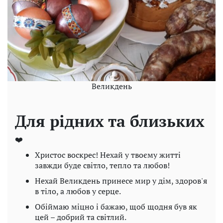
Великдень
Для рідних та близьких
❤️
Христос воскрес! Нехай у твоєму житті
завжди буде світло, тепло та любов!
Нехай Великдень принесе мир у дім, здоров'я
в тіло, а любов у серце.
Обіймаю міцно і бажаю, щоб щодня був як
цей – добрий та світлий.