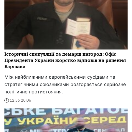
Історичні спекуляції та демарш нагород: Офіс
Президента України жорстко відповів на рішення
Варшави
Між найближчими європейськими сусідами та
стратегічними союзниками розгорається серйозне
політичне протистояння.
12:55 20.06