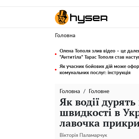
Головна
Олена Тополя злив відео – це дале
"Антитіла" Тарас Тополя став наст
Як учасник бойових дій може офор
комунальних послуг: інструкція
Головна
Головне
Як водії дурят
швидкості в Укр
лавочка прикри
Вікторія Паламарчук