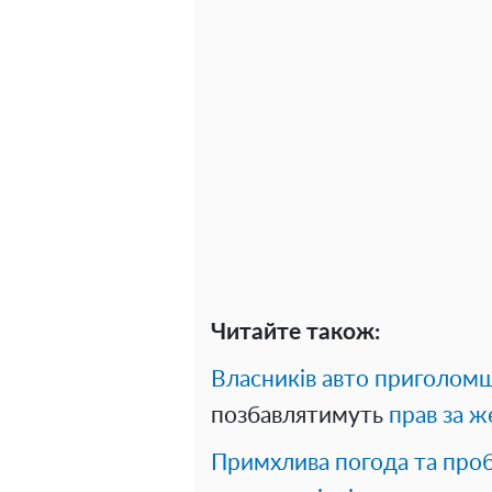
Читайте також:
Власників авто приголом
позбавлятимуть
прав за ж
Примхлива погода та про