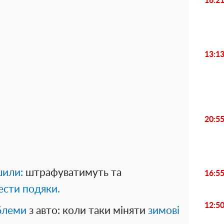
16:2
13:1
20:5
шили:
штрафуватимуть та
16:5
ести подяки.
12:5
блеми
з авто: коли таки міняти
зимові