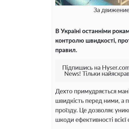
За движение
В Україні останніми рок
контролю швидкості, прот
правил.
Підпишись на Hyser.com
News! Тільки найяскрав
Дехто примудряється ман
швидкість перед ними, а п
проїзду. Це дозволяє уник
шкоди ефективності всієї 