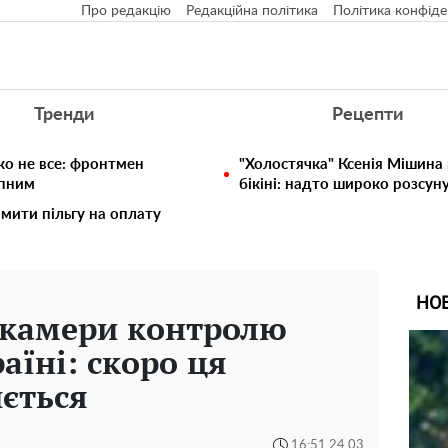
Про редакцію
Редакційна політика
Політика конфіде
Тренди
Рецепти
ко не все: фронтмен
"Холостячка" Ксенія Мішина
упним
бікіні: надто широко розсун
мити пільгу на оплату
НО
ь камери контролю
аїні: скоро ця
ється
16:51 24.03