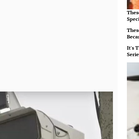
Thes
Speci
Thes
Beca
It's
Serie