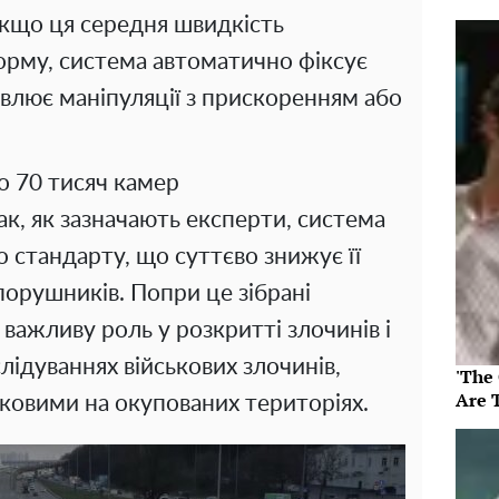
кщо ця середня швидкість
рму, система автоматично фіксує
лює маніпуляції з прискоренням або
ко 70 тисяч камер
к, як зазначають експерти, система
 стандарту, що суттєво знижує її
порушників. Попри це зібрані
 важливу роль у розкритті злочинів і
лідуваннях військових злочинів,
'The
Are 
ьковими на окупованих територіях.