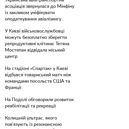
Українська авіатранспортна
1
асоціація звернулася до Мінфіну
із закликом уніфікувати
оподаткування авіалізингу
У Києві військовослужбовці
3
можуть безоплатно зберегти
репродуктивні клітини: Тетяна
Мостепан відвідала міський
центр
На стадіоні «Спартак» у Києві
5
відбувся товариський матч між
командами посольств США та
Франції
На Подолі обговорили розвиток
5
реабілітації та рекреації
Колишній ультрас, якого
0
пов'язують із резонансною