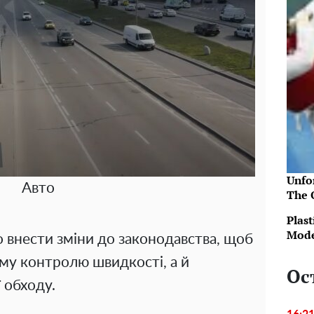
Unfo
Авто
The 
Plast
Mode
внести зміни до законодавства, щоб
му контролю швидкості, а й
Ос
ї обходу.