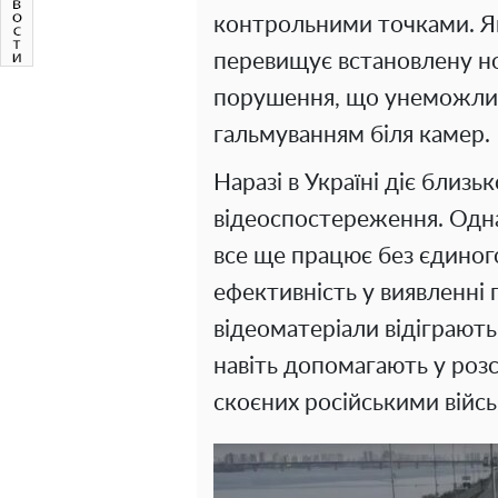
контрольними точками. Я
перевищує встановлену но
порушення, що унеможлив
гальмуванням біля камер.
Наразі в Україні діє близь
відеоспостереження. Одна
все ще працює без єдиного
ефективність у виявленні 
відеоматеріали відіграють
навіть допомагають у розс
скоєних російськими війс