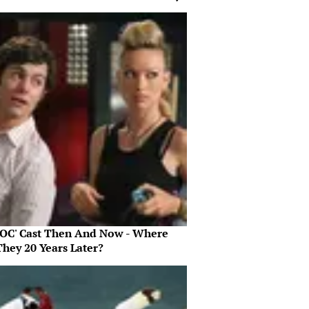
 OC' Cast Then And Now - Where
They 20 Years Later?