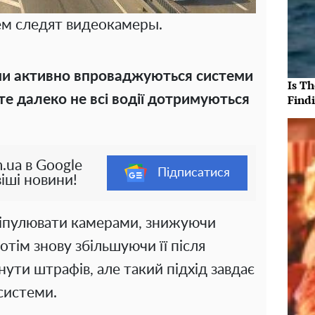
м следят видеокамеры.
ами активно впроваджуються системи
Is T
е далеко не всі водії дотримуються
Findi
.ua в Google
Підписатися
іші новини!
іпулювати камерами, знижуючи
отім знову збільшуючи її після
нути штрафів, але такий підхід завдає
системи.