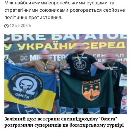
Між найближчими європейськими сусідами та
стратегічними союзниками розгорається серйозне
політичне протистояння.
12:55 20.06
Залізний дух: ветерани спецпідрозділу "Омега"
розгромили суперників на богатирському турнірі