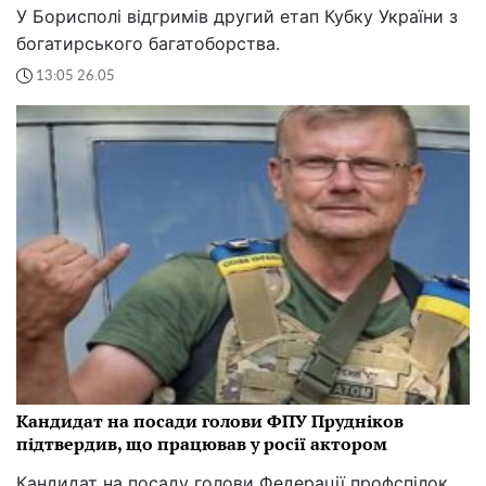
У Борисполі відгримів другий етап Кубку України з
богатирського багатоборства.
13:05 26.05
Кандидат на посади голови ФПУ Прудніков
підтвердив, що працював у росії актором
Кандидат на посаду голови Федерації профспілок