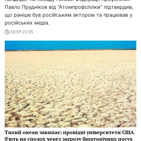
Павло Прудніков від “Атомпрофспілки” підтвердив,
що раніше був російським актором та працював у
російських медіа.
10:59 21.05
Тихий океан закипає: провідні університети США
б'ють на сполох через загрозу багаторічних посух