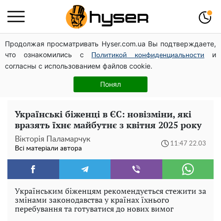
Продолжая просматривать Hyser.com.ua Вы подтверждаете,
Олена Тополя злив відео – це далеко не все: фронтмен
что ознакомились с
и
"Антитіла" Тарас Тополя став наступним
Политикой конфиденциальности
согласны с использованием файлов cookie.
Весь секрет в одній таблетці аспірину: рецепт хрумкої
та соковитої капусти на зиму. Навіть п'яти банок вам
Понял
буде мало
Українські біженці в ЄС: новізміни, які
вразять їхнє майбутнє з квітня 2025 року
Вікторія Паламарчук
11:47 22.03
Всі матеріали автора
Українським біженцям рекомендується стежити за
змінами законодавства у країнах їхнього
перебування та готуватися до нових вимог