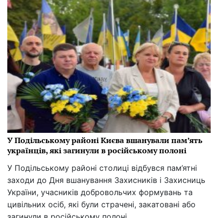
У Подільському районі Києва вшанували пам’ять
українців, які загинули в російському полоні
У Подільському районі столиці відбувся пам’ятні
заходи до Дня вшанування Захисників і Захисниць
України, учасників добровольчих формувань та
цивільних осіб, які були страчені, закатовані або
загинули в російському полоні.