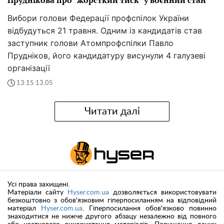
Пруднікова про "жорсткий тиск" у воєнний стан
Вибори голови Федерації профспілок України
відбудуться 21 травня. Одним із кандидатів став
заступник голови Атомпрофспілки Павло
Прудніков, його кандидатуру висунули 4 галузеві
організації
13:15 13.05
Читати далі
Усі права захищені.
Матеріали сайту
Hyser.com.ua
дозволяється використовувати
безкоштовно з обов'язковим гіперпосиланням на відповідний
матеріал
Hyser.com.ua
. Гіперпосилання обов'язково повинно
знаходитися не нижче другого абзацу незалежно від повного