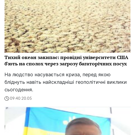
Тихий океан закипає: провідні університети США
б'ють на сполох через загрозу багаторічних посух
На людство насувається криза, перед якою
бліднуть навіть найскладніші геополітичні виклики
сьогодення.
09:40 20.05