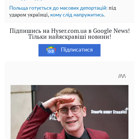
під
Польща готується до масових депортацій:
ударом українці,
кому слід напружитись.
Підпишись на Hyser.com.ua в Google News!
Тільки найяскравіші новини!
Підписатися