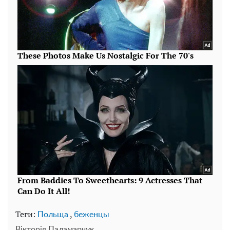
Теги:
,
Польща
беженцы
Вікторія Паламарчук