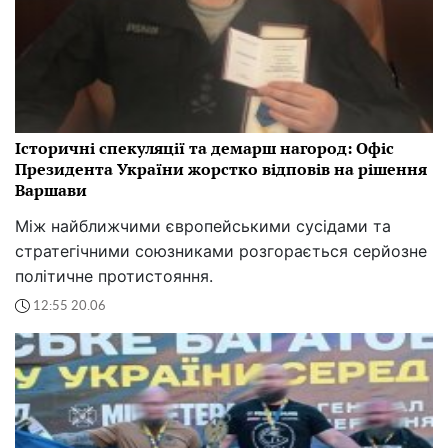
Історичні спекуляції та демарш нагород: Офіс
Президента України жорстко відповів на рішення
Варшави
Між найближчими європейськими сусідами та
стратегічними союзниками розгорається серйозне
політичне протистояння.
12:55 20.06