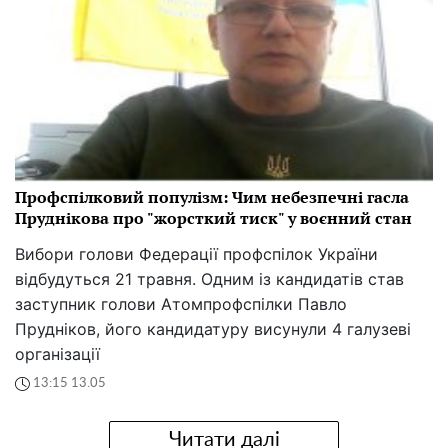
Профспілковий популізм: Чим небезпечні гасла
Пруднікова про "жорсткий тиск" у воєнний стан
Вибори голови Федерації профспілок України
відбудуться 21 травня. Одним із кандидатів став
заступник голови Атомпрофспілки Павло
Прудніков, його кандидатуру висунули 4 галузеві
організації
13:15 13.05
Читати далі