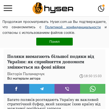
Продолжая просматривать Hyser.com.ua Вы подтверждаете,
Гола Олена Тополя у цікавих позах змусила відвисати
что ознакомились с
и
щелепи: злив відео – було лише початком
Политикой конфиденциальности
согласны с использованием файлов cookie.
Весь секрет в одній таблетці аспірину: рецепт хрумкої
та соковитої капусти на зиму. Навіть п'яти банок вам
Понял
буде мало
Поляки вимагають більшої подяки від
України: як сприйняття допомоги
змінюється на фоні війни
Вікторія Паламарчук
18:50 15.03
Всі матеріали автора
Багато поляків розглядають Україну як важливий
стратегічний буфер, який захищає їхню країну від
можливої ​​російської загрози