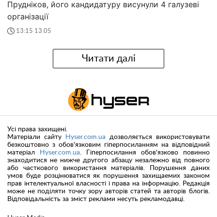
Прудніков, його кандидатуру висунули 4 галузеві
організації
13:15 13.05
Читати далі
Усі права захищені.
Матеріали сайту
Hyser.com.ua
дозволяється використовувати
безкоштовно з обов'язковим гіперпосиланням на відповідний
матеріал
Hyser.com.ua
. Гіперпосилання обов'язково повинно
знаходитися не нижче другого абзацу незалежно від повного
або часткового використання матеріалів. Порушення даних
умов буде розцінюватися як порушення захищаемих законом
прав інтелектуальної власності і права на інформацію. Редакція
може не поділяти точку зору авторів статей та авторів блогів.
Відповідальність за зміст реклами несуть рекламодавці.