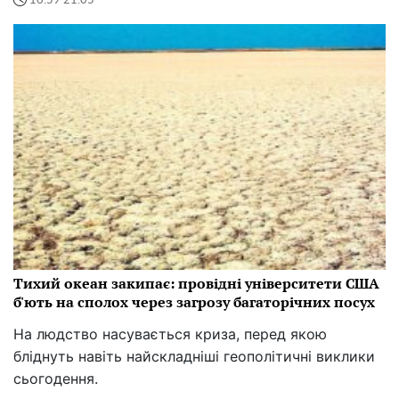
10:59 21.05
Тихий океан закипає: провідні університети США
б'ють на сполох через загрозу багаторічних посух
На людство насувається криза, перед якою
бліднуть навіть найскладніші геополітичні виклики
сьогодення.