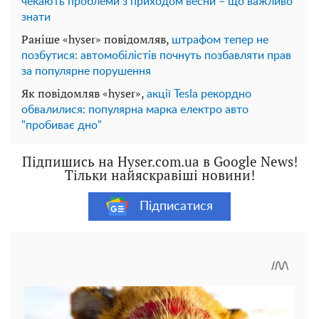
чекають проблеми з приходом весни – що важливо
знати
Раніше «hyser» повідомляв,
штрафом тепер не
позбутися: автомобілістів почнуть позбавляти прав
за популярне порушення
Як повідомляв «hyser»,
акції Tesla рекордно
обвалилися: популярна марка електро авто
"пробиває дно"
Підпишись на Hyser.com.ua в Google News!
Тільки найяскравіші новини!
Підписатися