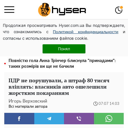
Продолжая просматривать Hyser.com.ua Вы подтверждаете,
Дрони із націнкою: Олександр Конотопський вивів
что ознакомились с
и
мільйони оборонного бюджету через фіктивну фірму в
Политикой конфиденциальности
согласны с использованием файлов cookie.
Естонії
Гола Олена Тополя у цікавих позах змусила відвисати
Понял
щелепи: злив відео – було лише початком
Повністю гола Анна Трінчер блиснула "принадами":
таких розмірів ви ще не бачили
ПДР не порушували, а штраф 80 тисяч
вліплять: власників авто ошелешили
жорстким покаранням
Игорь Верховский
07:07 14.03
Всі матеріали автора