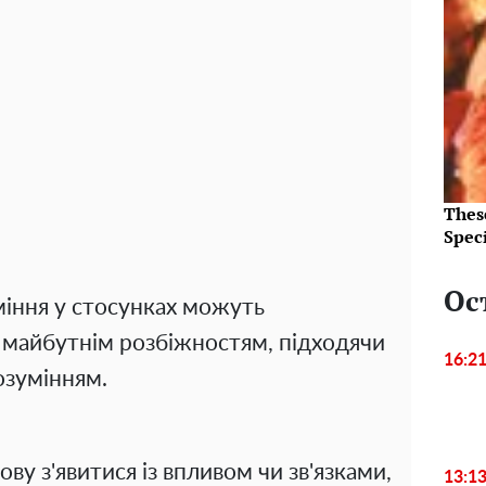
Thes
Speci
Ос
міння у стосунках можуть
е майбутнім розбіжностям, підходячи
16:2
озумінням.
у з'явитися із впливом чи зв'язками,
13:1