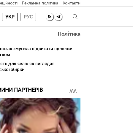
нційності
Рекламна політика
Контакти
УКР
РУС
Політика
 позах змусила відвисати щелепи:
атком
ять для села: як виглядав
ської збірки
ВИНИ ПАРТНЕРІВ