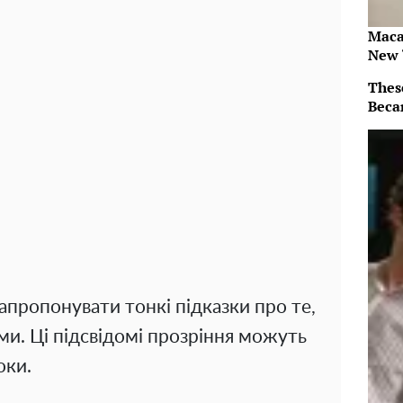
Maca
New 
Thes
Beca
апропонувати тонкі підказки про те,
ми. Ці підсвідомі прозріння можуть
оки.