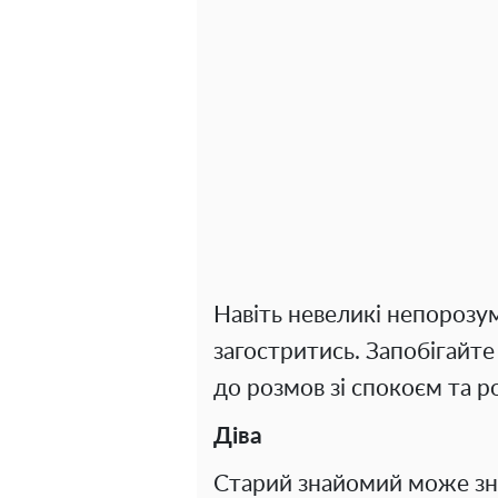
Навіть невеликі непорозу
загостритись. Запобігайт
до розмов зі спокоєм та р
Діва
Старий знайомий може знов