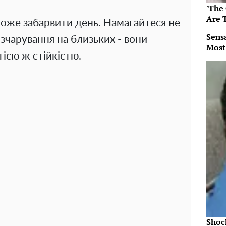
'The
Are 
може забарвити день. Намагайтеся не
Sens
зчарування на близьких - вони
Most
тією ж стійкістю.
Shoc