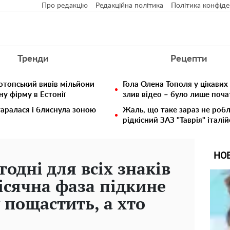
Про редакцію
Редакційна політика
Політика конфіде
Тренди
Рецепти
отопський вивів мільйони
Гола Олена Тополя у цікавих
у фірму в Естонії
злив відео – було лише поч
таралася і блиснула зоною
Жаль, що таке зараз не робл
рідкісний ЗАЗ "Таврія" італій
НО
годні для всіх знаків
ісячна фаза підкине
 пощастить, а хто