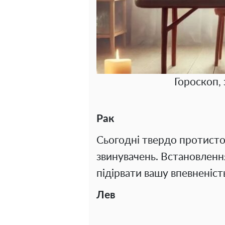
Гороскоп, 
Рак
Сьогодні твердо протисто
звинувачень. Встановленн
підірвати вашу впевненіст
Лев