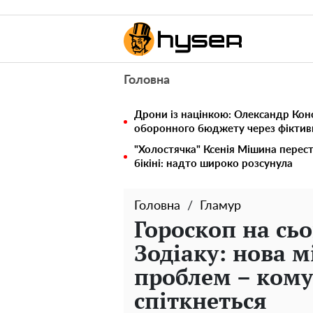
Головна
Дрони із націнкою: Олександр Кон
оборонного бюджету через фіктивн
"Холостячка" Ксенія Мішина перес
бікіні: надто широко розсунула
Головна
Гламур
Гороскоп на сьо
Зодіаку: нова м
проблем – кому
спіткнеться