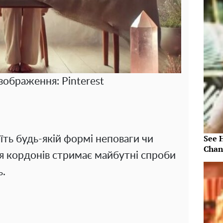
зображення: Pinterest
See 
їть будь-якій формі неповаги чи
Chan
я кордонів стримає майбутні спроби
ь.