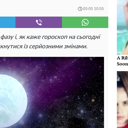
05:05 10.05
фазу і, як каже гороскоп на сьогодні
іткнутися із серйозними змінами.
A Ri
Soon