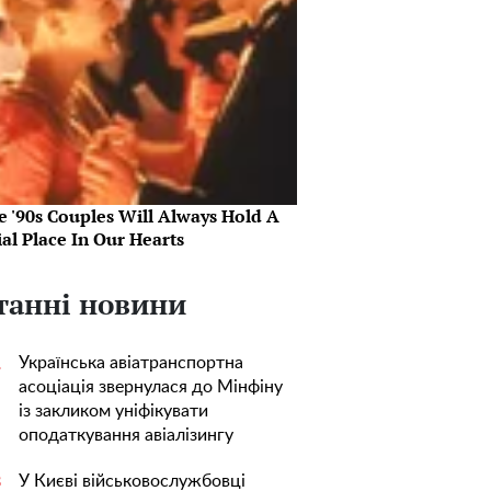
e '90s Couples Will Always Hold A
al Place In Our Hearts
танні новини
Українська авіатранспортна
1
асоціація звернулася до Мінфіну
із закликом уніфікувати
оподаткування авіалізингу
У Києві військовослужбовці
3