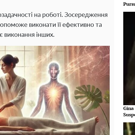
Purs
озадачності на роботі. Зосередження
 допоможе виконати її ефективно та
 виконання інших.
Gina
Susp