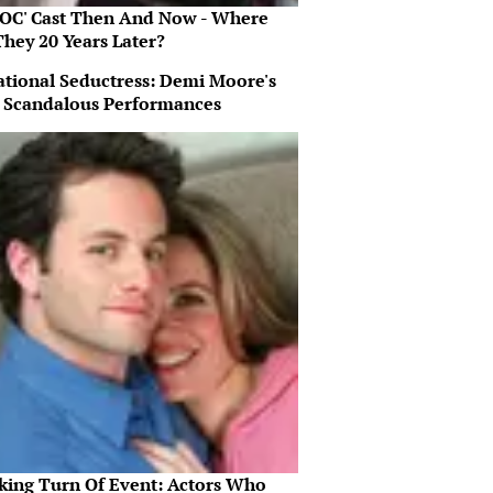
 OC' Cast Then And Now - Where
They 20 Years Later?
ational Seductress: Demi Moore's
 Scandalous Performances
king Turn Of Event: Actors Who