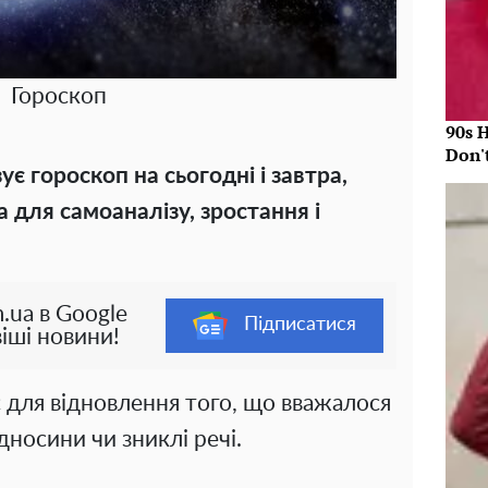
Гороскоп
90s 
Don'
ує гороскоп на сьогодні і завтра,
а для самоаналізу, зростання і
.ua в Google
Підписатися
іші новини!
 для відновлення того, що вважалося
носини чи зниклі речі.