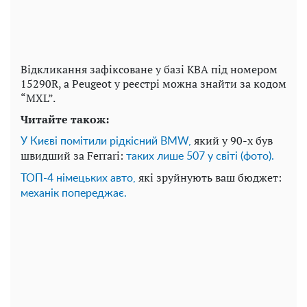
Відкликання зафіксоване у базі KBA під номером
15290R, а Peugeot у реєстрі можна знайти за кодом
“MXL”.
Читайте також:
який у 90-х був
У Києві помітили рідкісний BMW,
швидший за Ferrari:
таких лише 507 у світі (фото).
які зруйнують ваш бюджет:
ТОП-4 німецьких авто,
механік попереджає.