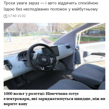
Трохи уваги зараз — і авто віддячить спокійною
їздою без несподіваних поломок у майбутньому
17:40 15.02
1000 вольт у розетці: Німеччина готує
електрокари, які заряджатимуться швидше, ніж ви
варите каву