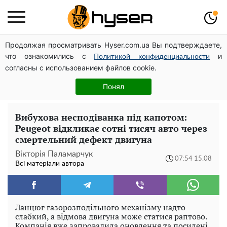
Продолжая просматривать Hyser.com.ua Вы подтверждаете,
Весь секрет в одній таблетці аспірину: рецепт хрумкої
что ознакомились с
и
та соковитої капусти на зиму. Навіть п'яти банок вам
Политикой конфиденциальности
согласны с использованием файлов cookie.
буде мало
Спробувавши один раз, ви готуватимете це постійно:
Понял
рецепт салату з баклажанів з грибами на зиму
Вибухова несподіванка під капотом:
Peugeot відкликає сотні тисяч авто через
смертельний дефект двигуна
Вікторія Паламарчук
07:54 15.08
Всі матеріали автора
Ланцюг газорозподільного механізму надто
слабкий, а відмова двигуна може статися раптово.
Компанія вже запровадила оновлення та посилені