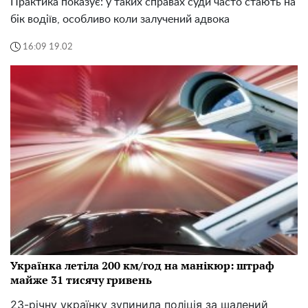
Практика показує: у таких справах суди часто стають на
бік водіїв, особливо коли залучений адвока
16:09 19.02
Українка летіла 200 км/год на манікюр: штраф
майже 31 тисячу гривень
23-річну українку зупинила поліція за шалений