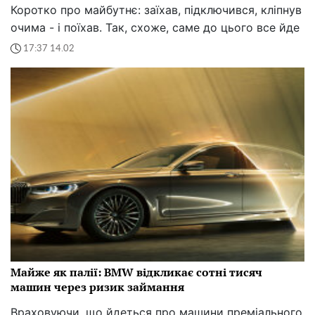
Коротко про майбутнє: заїхав, підключився, кліпнув
очима - і поїхав. Так, схоже, саме до цього все йде
17:37 14.02
Майже як палії: BMW відкликає сотні тисяч
машин через ризик займання
Враховуючи, що йдеться про машини преміального