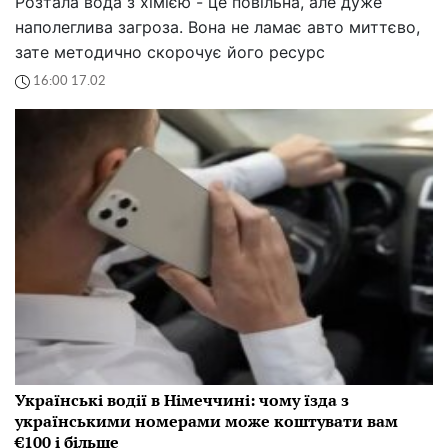
Розтала вода з хімією - це повільна, але дуже
наполеглива загроза. Вона не ламає авто миттєво,
зате методично скорочує його ресурс
16:00 17.02
Українські водії в Німеччині: чому їзда з
українськими номерами може коштувати вам
€100 і більше